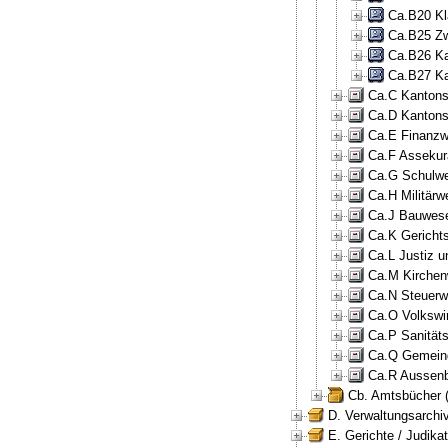
Ca.B20 Kl
Ca.B25 Zw
Ca.B26 Ka
Ca.B27 Ka
Ca.C Kantonsr
Ca.D Kantons
Ca.E Finanzw
Ca.F Assekur
Ca.G Schulwe
Ca.H Militärw
Ca.J Bauwese
Ca.K Gericht
Ca.L Justiz u
Ca.M Kirchen
Ca.N Steuerw
Ca.O Volkswir
Ca.P Sanität
Ca.Q Gemeind
Ca.R Aussenb
Cb. Amtsbücher 
D. Verwaltungsarchiv
E. Gerichte / Judikat