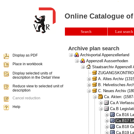
Online Catalogue of
Search
Last search 
Archive plan search
Archivportal Appenzellerland
Display as PDF
Appenzell Ausserrhoden
Place in workbook
Staatsarchiv Appenzell
ZUGANGSKONTROLLE 
Display selected units of
description in the Detail View
A. Altes Archiv (131
B. Helvetisches Arch
Reduce view to selected unit of
description
C. Neues Archiv (180
Ca. Akten: (1587
Cancel reduction
Ca.A Verfass
Help
Ca.B Legislat
Ca.B16 La
Ca.B17 La
Ca.B18 Ge
Ca.B19 La