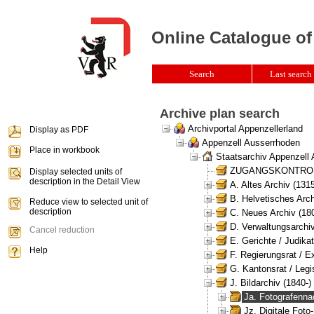
Online Catalogue of
Search
Last search 
Archive plan search
Archivportal Appenzellerland
Display as PDF
Appenzell Ausserrhoden
Place in workbook
Staatsarchiv Appenzell
ZUGANGSKONTROLLE 
Display selected units of
description in the Detail View
A. Altes Archiv (131
B. Helvetisches Arch
Reduce view to selected unit of
description
C. Neues Archiv (180
D. Verwaltungsarchiv
Cancel reduction
E. Gerichte / Judikat
Help
F. Regierungsrat / E
G. Kantonsrat / Legis
J. Bildarchiv (1840-)
Ja. Fotografenna
Jz. Digitale Fot