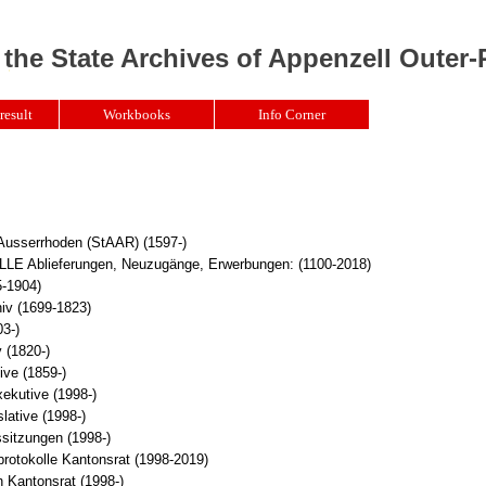
 the State Archives of Appenzell Outer
result
Workbooks
Info Corner
 Ausserrhoden (StAAR) (1597-)
Ablieferungen, Neuzugänge, Erwerbungen: (1100-2018)
5-1904)
iv (1699-1823)
3-)
 (1820-)
ive (1859-)
xekutive (1998-)
lative (1998-)
sitzungen (1998-)
rotokolle Kantonsrat (1998-2019)
 Kantonsrat (1998-)