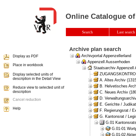
Online Catalogue of
Search
Last search 
Archive plan search
Archivportal Appenzellerland
Display as PDF
Appenzell Ausserrhoden
Place in workbook
Staatsarchiv Appenzell
ZUGANGSKONTROLLE 
Display selected units of
description in the Detail View
A. Altes Archiv (131
B. Helvetisches Arch
Reduce view to selected unit of
description
C. Neues Archiv (180
D. Verwaltungsarchiv
Cancel reduction
E. Gerichte / Judikat
Help
F. Regierungsrat / E
G. Kantonsrat / Legis
G.01 Kantonsrats
G.01-01 Wortp
G.01-02 Akten