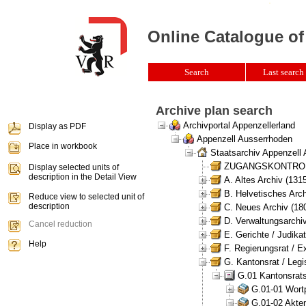
Online Catalogue of
Search
Last search 
Archive plan search
Archivportal Appenzellerland
Display as PDF
Appenzell Ausserrhoden
Place in workbook
Staatsarchiv Appenzell
ZUGANGSKONTROLLE 
Display selected units of
description in the Detail View
A. Altes Archiv (131
B. Helvetisches Arch
Reduce view to selected unit of
description
C. Neues Archiv (180
D. Verwaltungsarchiv
Cancel reduction
E. Gerichte / Judikat
Help
F. Regierungsrat / E
G. Kantonsrat / Legis
G.01 Kantonsrats
G.01-01 Wortp
G.01-02 Akten