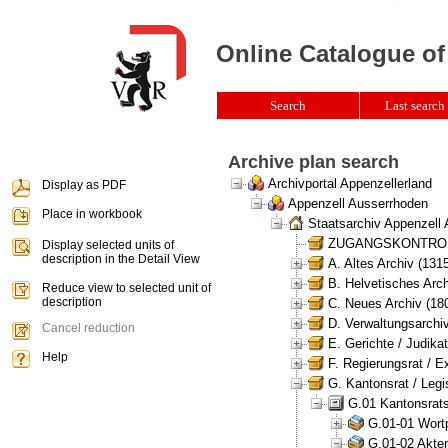
Online Catalogue of
Search
Last search 
Archive plan search
Archivportal Appenzellerland
Display as PDF
Appenzell Ausserrhoden
Place in workbook
Staatsarchiv Appenzell
ZUGANGSKONTROLLE 
Display selected units of
description in the Detail View
A. Altes Archiv (131
B. Helvetisches Arch
Reduce view to selected unit of
description
C. Neues Archiv (180
D. Verwaltungsarchiv
Cancel reduction
E. Gerichte / Judikat
Help
F. Regierungsrat / E
G. Kantonsrat / Legis
G.01 Kantonsrats
G.01-01 Wortp
G.01-02 Akten