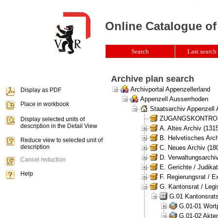
Online Catalogue of
Search
Last search 
Archive plan search
Archivportal Appenzellerland
Display as PDF
Appenzell Ausserrhoden
Place in workbook
Staatsarchiv Appenzell
ZUGANGSKONTROLLE 
Display selected units of
description in the Detail View
A. Altes Archiv (131
B. Helvetisches Arch
Reduce view to selected unit of
description
C. Neues Archiv (180
D. Verwaltungsarchiv
Cancel reduction
E. Gerichte / Judikat
Help
F. Regierungsrat / E
G. Kantonsrat / Legis
G.01 Kantonsrats
G.01-01 Wortp
G.01-02 Akten