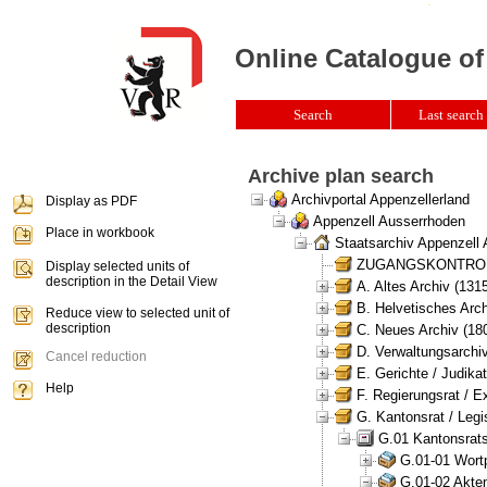
Online Catalogue of
Search
Last search 
Archive plan search
Archivportal Appenzellerland
Display as PDF
Appenzell Ausserrhoden
Place in workbook
Staatsarchiv Appenzell
ZUGANGSKONTROLLE 
Display selected units of
description in the Detail View
A. Altes Archiv (131
B. Helvetisches Arch
Reduce view to selected unit of
description
C. Neues Archiv (180
D. Verwaltungsarchiv
Cancel reduction
E. Gerichte / Judikat
Help
F. Regierungsrat / E
G. Kantonsrat / Legis
G.01 Kantonsrats
G.01-01 Wortp
G.01-02 Akten