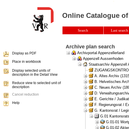
Online Catalogue of
Search
Last search 
Archive plan search
Archivportal Appenzellerland
Display as PDF
Appenzell Ausserrhoden
Place in workbook
Staatsarchiv Appenzell
ZUGANGSKONTROLLE 
Display selected units of
description in the Detail View
A. Altes Archiv (131
B. Helvetisches Arch
Reduce view to selected unit of
description
C. Neues Archiv (180
D. Verwaltungsarchiv
Cancel reduction
E. Gerichte / Judikat
Help
F. Regierungsrat / E
G. Kantonsrat / Legis
G.01 Kantonsrats
G.01-01 Wortp
G.01-02 Akten