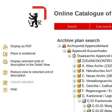
Online Catalogue of
Search
Last search 
Archive plan search
Archivportal Appenzellerland
Display as PDF
Appenzell Ausserrhoden
Place in workbook
Staatsarchiv Appenzell
ZUGANGSKONTROLLE 
Display selected units of
description in the Detail View
A. Altes Archiv (131
B. Helvetisches Arch
Reduce view to selected unit of
description
C. Neues Archiv (180
D. Verwaltungsarchiv
Cancel reduction
E. Gerichte / Judikat
Help
F. Regierungsrat / E
G. Kantonsrat / Legis
G.01 Kantonsrats
G.01-01 Wortp
G.01-02 Akten