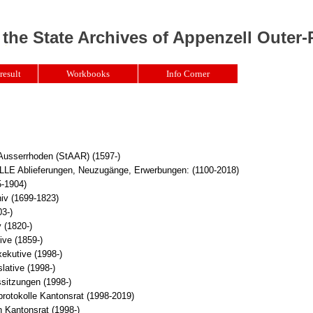
 the State Archives of Appenzell Outer
result
Workbooks
Info Corner
 Ausserrhoden (StAAR) (1597-)
Ablieferungen, Neuzugänge, Erwerbungen: (1100-2018)
5-1904)
iv (1699-1823)
3-)
 (1820-)
ive (1859-)
xekutive (1998-)
lative (1998-)
sitzungen (1998-)
rotokolle Kantonsrat (1998-2019)
 Kantonsrat (1998-)