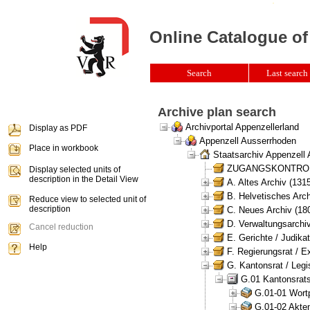
Online Catalogue of
Search
Last search 
Archive plan search
Archivportal Appenzellerland
Display as PDF
Appenzell Ausserrhoden
Place in workbook
Staatsarchiv Appenzell
ZUGANGSKONTROLLE 
Display selected units of
description in the Detail View
A. Altes Archiv (131
B. Helvetisches Arch
Reduce view to selected unit of
description
C. Neues Archiv (180
D. Verwaltungsarchiv
Cancel reduction
E. Gerichte / Judikat
Help
F. Regierungsrat / E
G. Kantonsrat / Legis
G.01 Kantonsrats
G.01-01 Wortp
G.01-02 Akten