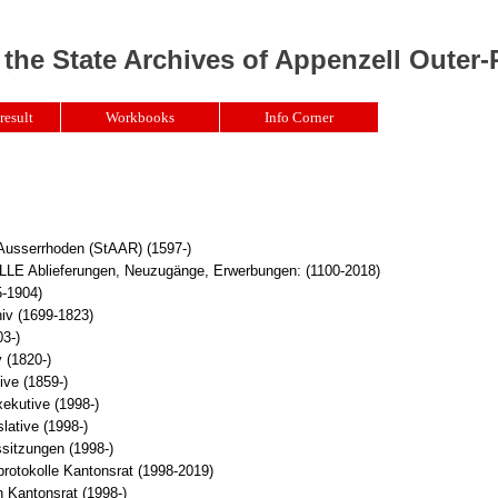
 the State Archives of Appenzell Outer
result
Workbooks
Info Corner
 Ausserrhoden (StAAR) (1597-)
Ablieferungen, Neuzugänge, Erwerbungen: (1100-2018)
5-1904)
iv (1699-1823)
3-)
 (1820-)
ive (1859-)
xekutive (1998-)
lative (1998-)
sitzungen (1998-)
rotokolle Kantonsrat (1998-2019)
 Kantonsrat (1998-)