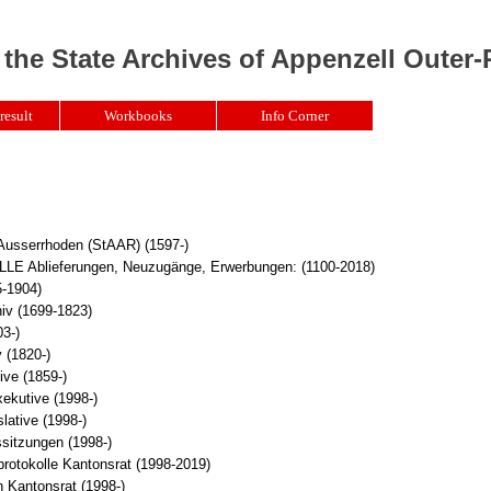
 the State Archives of Appenzell Outer
result
Workbooks
Info Corner
 Ausserrhoden (StAAR) (1597-)
Ablieferungen, Neuzugänge, Erwerbungen: (1100-2018)
5-1904)
iv (1699-1823)
3-)
 (1820-)
ive (1859-)
xekutive (1998-)
lative (1998-)
sitzungen (1998-)
rotokolle Kantonsrat (1998-2019)
 Kantonsrat (1998-)