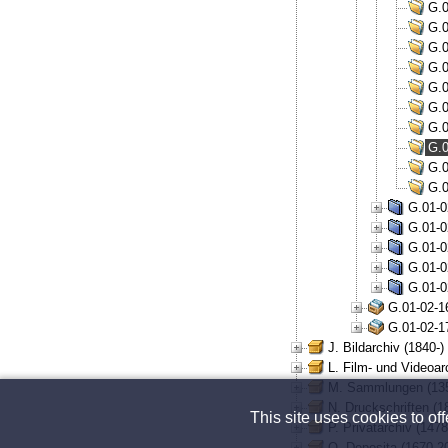
G.0
G.0
G.0
G.0
G.0
G.0
G.0
G.0
G.0
G.0
G.01-0
G.01-0
G.01-0
G.01-0
G.01-0
G.01-02-1
G.01-02-1
J. Bildarchiv (1840-)
L. Film- und Videoar
M. Sammlungen (135
N. Druckschriften (1
This site uses cookies to of
P. Privatarchiv (147
Q. Deposita (1670-2