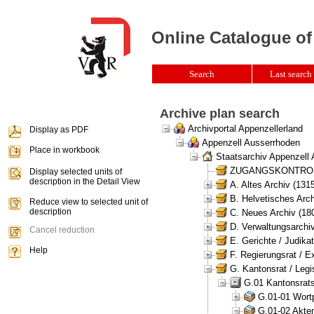
Online Catalogue of
Search
Last search 
Archive plan search
Archivportal Appenzellerland
Display as PDF
Appenzell Ausserrhoden
Place in workbook
Staatsarchiv Appenzell
ZUGANGSKONTROLLE 
Display selected units of
description in the Detail View
A. Altes Archiv (131
B. Helvetisches Arch
Reduce view to selected unit of
description
C. Neues Archiv (180
D. Verwaltungsarchiv
Cancel reduction
E. Gerichte / Judikat
Help
F. Regierungsrat / E
G. Kantonsrat / Legis
G.01 Kantonsrats
G.01-01 Wortp
G.01-02 Akten