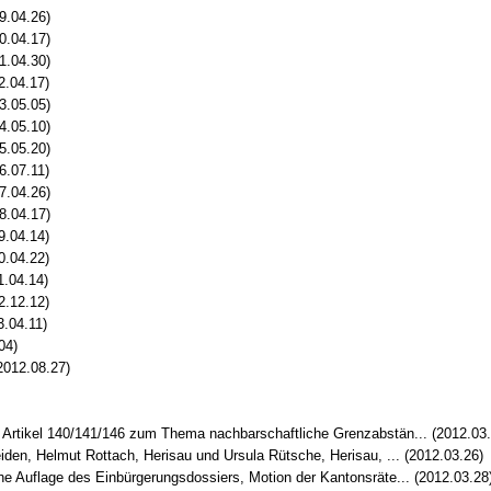
9.04.26)
0.04.17)
1.04.30)
2.04.17)
3.05.05)
4.05.10)
5.05.20)
6.07.11)
7.04.26)
8.04.17)
9.04.14)
0.04.22)
1.04.14)
2.12.12)
3.04.11)
04)
2012.08.27)
 Artikel 140/141/146 zum Thema nachbarschaftliche Grenzabstän... (2012.03.
iden, Helmut Rottach, Herisau und Ursula Rütsche, Herisau, ... (2012.03.26)
e Auflage des Einbürgerungsdossiers, Motion der Kantonsräte... (2012.03.28