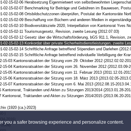
1-02-15-02-06 Herabsetzung Eigenmietwert von selbstbewohnten Liegenschafte
1-02-15-02-07 Benchmarking für Beiträge und Gebühren im Bauwesen, Postulat
1-02-15-02-08 Ortsbildschutzzonen überprüfen, Postulat der Kantonsräte Norb
1-02-15-02-09 Beschaffung von Büchern und anderen Medien in eigenständige
1-02-15-02-10 Biodiversitätsziele 2020, Interpellation von Kantonsrat Yves N
1-02-15-02-11 Tourismusgesetz, Revision, zweite Lesung (2012.07.03)
1-02-15-02-12 Gesetz über die Wirtschaftsförderung, bGS 911.1, Revision, z
1-02-15-02-13 Konkordat über private Sicherheitsdienstleistungen, zweite Le
1-02-15-02-14 Schriftliche Anfrage betreffend Stipendien und Darlehen (2012.
1-02-15-02-15 Schriftliche Anfrage betreffend individuelle Verbilligung der K
2-15-03 Kantonsratsakten der Sitzung vom 29. Oktober 2012 (2012.02.02-201
2-15-04 Kantonsratsakten der Sitzung vom 26. November 2012 (2012.03.09-2
2-15-05 Kantonsratsakten der Sitzung vom 11. Februar 2013 (2011.12.01-201
2-15-06 Kantonsratsakten der Sitzung vom 18. März 2013 (2013.02.05-2013.0
2-15-07 Kantonsratsakten der Sitzung vom 6. Mai 2013 (2012.08.15-2013.04.
6 Kantonsrat, Traktanden und Akten zu Sitzungen 2013/2014 (2013.01.28-201
7 Kantonsrat, Traktanden und Akten zu Sitzungen 2014/2015 (2013.06.20-201
chiv (1920 (ca.)-2023)
0-)
834-2016)
fer you a safer browsing experience and personalize content.
8-2009)
000)