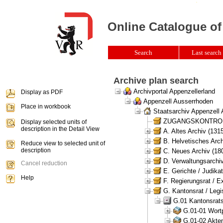
Online Catalogue of
Search
Last search 
Archive plan search
Archivportal Appenzellerland
Display as PDF
Appenzell Ausserrhoden
Place in workbook
Staatsarchiv Appenzell
ZUGANGSKONTROLLE 
Display selected units of
description in the Detail View
A. Altes Archiv (131
B. Helvetisches Arch
Reduce view to selected unit of
description
C. Neues Archiv (180
D. Verwaltungsarchiv
Cancel reduction
E. Gerichte / Judikat
Help
F. Regierungsrat / E
G. Kantonsrat / Legis
G.01 Kantonsrats
G.01-01 Wortp
G.01-02 Akten