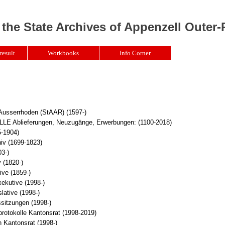
 the State Archives of Appenzell Outer
result
Workbooks
Info Corner
 Ausserrhoden (StAAR) (1597-)
Ablieferungen, Neuzugänge, Erwerbungen: (1100-2018)
5-1904)
iv (1699-1823)
3-)
 (1820-)
ive (1859-)
xekutive (1998-)
lative (1998-)
sitzungen (1998-)
rotokolle Kantonsrat (1998-2019)
 Kantonsrat (1998-)