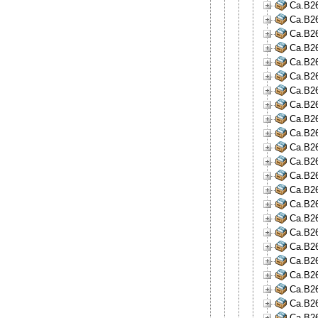
Ca.B26
Ca.B26
Ca.B26
Ca.B26
Ca.B26
Ca.B26
Ca.B26
Ca.B26
Ca.B26
Ca.B26
Ca.B26
Ca.B26
Ca.B26
Ca.B26
Ca.B26
Ca.B26
Ca.B26
Ca.B26
Ca.B26
Ca.B26
Ca.B26
Ca.B26
Ca.B26