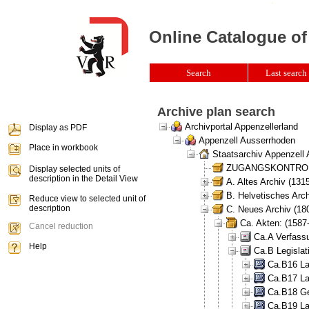
Online Catalogue of
Search
Last search 
Archive plan search
Archivportal Appenzellerland
Display as PDF
Appenzell Ausserrhoden
Place in workbook
Staatsarchiv Appenzell
ZUGANGSKONTROLLE 
Display selected units of
description in the Detail View
A. Altes Archiv (131
B. Helvetisches Arch
Reduce view to selected unit of
description
C. Neues Archiv (180
Ca. Akten: (1587
Cancel reduction
Ca.A Verfass
Help
Ca.B Legislat
Ca.B16 La
Ca.B17 La
Ca.B18 Ge
Ca.B19 La