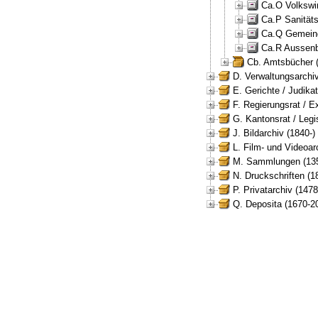
Ca.O Volkswir
Ca.P Sanität
Ca.Q Gemeind
Ca.R Aussenb
Cb. Amtsbücher 
D. Verwaltungsarchiv
E. Gerichte / Judikat
F. Regierungsrat / E
G. Kantonsrat / Legis
J. Bildarchiv (1840-)
L. Film- und Videoar
M. Sammlungen (135
N. Druckschriften (1
P. Privatarchiv (147
Q. Deposita (1670-2