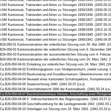
-043 Kantonsrat, Traktanden und Akten zu Sitzungen 1933/1934: (1933.05-1
-044 Kantonsrat, Traktanden und Akten zu Sitzungen 1934/1935: (1934.05-1
-045 Kantonsrat, Traktanden und Akten zu Sitzungen 1935/1936: (1935.05-1
-046 Kantonsrat, Traktanden und Akten zu Sitzungen 1936/1937: (1936.05-1
-047 Kantonsrat, Traktanden und Akten zu Sitzungen 1937/1938: (1937.05-1
-048 Kantonsrat, Traktanden und Akten zu Sitzungen 1938/1939: (1913.10.31-
-049 Kantonsrat, Traktanden und Akten zu Sitzungen 1939/1940: (1937.04.29
-050 Kantonsrat, Traktanden und Akten zu Sitzungen 1940/1941: (1940.04.05
B26-050-01 Kantonsratsakten der ordentlichen Sitzung vom 30. Mai 1940: (1
B26-050-02 Kantonsratsakten der ordentlichen Sitzung vom 6. Dezember 1940
B26-050-03 Kantonsratsakten der ausserordentlichen Sitzung vom 4. Februar
B26-050-04 Kantonsratsakten der ordentlichen Sitzung vom 24. März 1941: (
Ca.B26-050-04-01 Einladung zur ordentlichen Sitzung vom 24. März 1941 (194
Ca.B26-050-04-02 Einführungsgesetz zum Strafgesetzbuch, zweite Lesung: (
Ca.B26-050-04-03 Beurkundung und Grundbuchwesen, Übereinkommen mit de
Ca.B26-050-04-04 Neuwahl eines kantonalen Schulinspektors, Kompetenzenert
Ca.B26-050-04-05 Staatsrechnung 1940: (1941.03.07 (ca.))
Ca.B26-050-04-06 Geschäftsbericht 1940 der Kantonalbank: (1941.03.24 (ca.)
Ca.B26-050-04-07 Bezirkskrankenhaus Herisau, Anschaffung einer Röntgenanl
Ca.B26-050-04-08 II. Vollmachtenbericht des Regierungsrates: (1941.03.07 (c
Ca.B26-050-04-09 Geschäftsordnung für die Landsgemeinde 1941: (1941.03.2
Ca.B26-050-04-10 Unterlagen zur Sitzung vom 24. März 1941: (1941.03.24 (ca