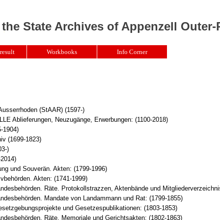
 the State Archives of Appenzell Outer
result
Workbooks
Info Corner
 Ausserrhoden (StAAR) (1597-)
Ablieferungen, Neuzugänge, Erwerbungen: (1100-2018)
5-1904)
iv (1699-1823)
3-)
-2014)
ung und Souverän. Akten: (1799-1996)
ivbehörden. Akten: (1741-1999)
ndesbehörden. Räte. Protokollstrazzen, Aktenbände und Mitgliederverzeichni
ndesbehörden. Mandate von Landammann und Rat: (1799-1855)
setzgebungsprojekte und Gesetzespublikationen: (1803-1853)
ndesbehörden. Räte. Memoriale und Gerichtsakten: (1802-1863)