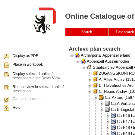
Online Catalogue of
Search
Last search 
Archive plan search
Archivportal Appenzellerland
Display as PDF
Appenzell Ausserrhoden
Place in workbook
Staatsarchiv Appenzell
ZUGANGSKONTROLLE 
Display selected units of
description in the Detail View
A. Altes Archiv (131
B. Helvetisches Arch
Reduce view to selected unit of
description
C. Neues Archiv (180
Ca. Akten: (1587
Cancel reduction
Ca.A Verfass
Help
Ca.B Legislat
Ca.B16 La
Ca.B17 La
Ca.B18 Ge
Ca.B19 La