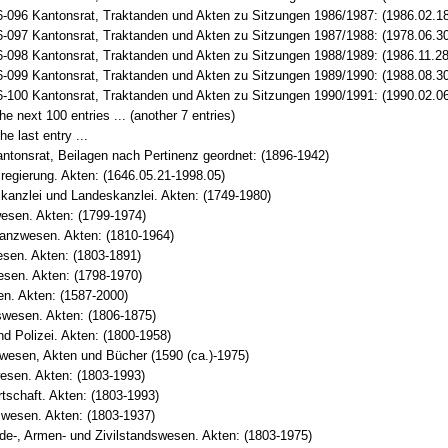
-096 Kantonsrat, Traktanden und Akten zu Sitzungen 1986/1987: (1986.02.18
-097 Kantonsrat, Traktanden und Akten zu Sitzungen 1987/1988: (1978.06.30
-098 Kantonsrat, Traktanden und Akten zu Sitzungen 1988/1989: (1986.11.28
-099 Kantonsrat, Traktanden und Akten zu Sitzungen 1989/1990: (1988.08.30
-100 Kantonsrat, Traktanden und Akten zu Sitzungen 1990/1991: (1990.02.06
e next 100 entries ... (another 7 entries)
he last entry ...
ntonsrat, Beilagen nach Pertinenz geordnet: (1896-1942)
egierung. Akten: (1646.05.21-1998.05)
kanzlei und Landeskanzlei. Akten: (1749-1980)
esen. Akten: (1799-1974)
anzwesen. Akten: (1810-1964)
sen. Akten: (1803-1891)
esen. Akten: (1798-1970)
n. Akten: (1587-2000)
swesen. Akten: (1806-1875)
nd Polizei. Akten: (1800-1958)
wesen, Akten und Bücher (1590 (ca.)-1975)
esen. Akten: (1803-1993)
tschaft. Akten: (1803-1993)
swesen. Akten: (1803-1937)
e-, Armen- und Zivilstandswesen. Akten: (1803-1975)