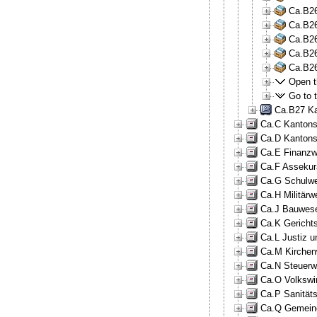
Ca.B26
Ca.B26
Ca.B26
Ca.B26
Ca.B26
Open th
Go to t
Ca.B27 Ka
Ca.C Kantonsr
Ca.D Kantons
Ca.E Finanzw
Ca.F Assekur
Ca.G Schulwe
Ca.H Militärw
Ca.J Bauwese
Ca.K Gericht
Ca.L Justiz u
Ca.M Kirchen
Ca.N Steuerw
Ca.O Volkswir
Ca.P Sanität
Ca.Q Gemeind