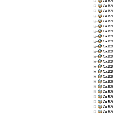
Ca.B26
Ca.B26
Ca.B26
Ca.B26
Ca.B26
Ca.B26
Ca.B26
Ca.B26
Ca.B26
Ca.B26
Ca.B26
Ca.B26
Ca.B26
Ca.B26
Ca.B26
Ca.B26
Ca.B26
Ca.B26
Ca.B26
Ca.B26
Ca.B26
Ca.B26
Ca.B26