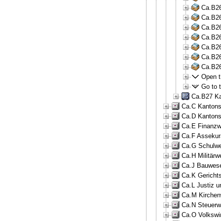
Ca.B26
Ca.B26
Ca.B26
Ca.B26
Ca.B26
Ca.B26
Ca.B26
Open th
Go to t
Ca.B27 Ka
Ca.C Kantonsr
Ca.D Kantons
Ca.E Finanzw
Ca.F Assekur
Ca.G Schulwe
Ca.H Militärw
Ca.J Bauwese
Ca.K Gericht
Ca.L Justiz u
Ca.M Kirchen
Ca.N Steuerw
Ca.O Volkswir