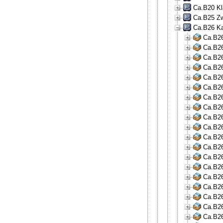
Ca.B20 Kl
Ca.B25 Zw
Ca.B26 Ka
Ca.B26
Ca.B26
Ca.B26
Ca.B26
Ca.B26
Ca.B26
Ca.B26
Ca.B26
Ca.B26
Ca.B26
Ca.B26
Ca.B26
Ca.B26
Ca.B26
Ca.B26
Ca.B26
Ca.B26
Ca.B26
Ca.B26