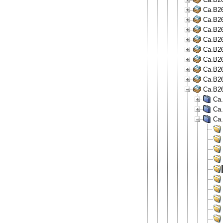
Ca.B26
Ca.B26
Ca.B26
Ca.B26
Ca.B26
Ca.B26
Ca.B26
Ca.B26
Ca.B26
Ca.
Ca.
Ca.