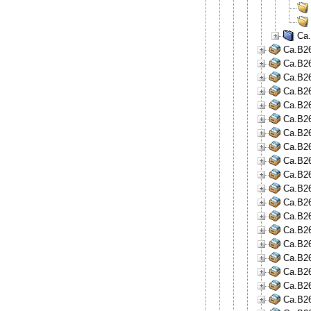
Ca.
Ca.B26
Ca.B26
Ca.B26
Ca.B26
Ca.B26
Ca.B26
Ca.B26
Ca.B26
Ca.B26
Ca.B26
Ca.B26
Ca.B26
Ca.B26
Ca.B26
Ca.B26
Ca.B26
Ca.B26
Ca.B26
Ca.B26