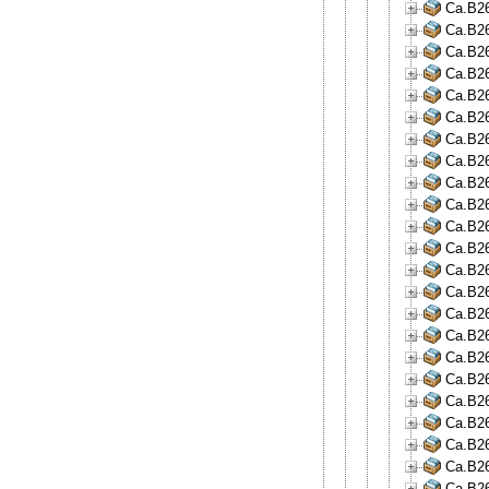
Ca.B26
Ca.B26
Ca.B26
Ca.B26
Ca.B26
Ca.B26
Ca.B26
Ca.B26
Ca.B26
Ca.B26
Ca.B26
Ca.B26
Ca.B26
Ca.B26
Ca.B26
Ca.B26
Ca.B26
Ca.B26
Ca.B26
Ca.B26
Ca.B26
Ca.B26
Ca.B26