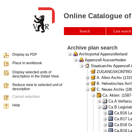
Online Catalogue of
Search
Last search 
Archive plan search
Archivportal Appenzellerland
Display as PDF
Appenzell Ausserrhoden
Place in workbook
Staatsarchiv Appenzell
ZUGANGSKONTROLLE 
Display selected units of
description in the Detail View
A. Altes Archiv (131
B. Helvetisches Arch
Reduce view to selected unit of
description
C. Neues Archiv (180
Ca. Akten: (1587
Cancel reduction
Ca.A Verfass
Help
Ca.B Legislat
Ca.B16 La
Ca.B17 La
Ca.B18 Ge
Ca.B19 La