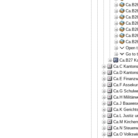
Ca.B26
Ca.B26
Ca.B26
Ca.B26
Ca.B26
Ca.B26
Ca.B26
Open th
Go to t
Ca.B27 Ka
Ca.C Kantonsr
Ca.D Kantons
Ca.E Finanzw
Ca.F Assekur
Ca.G Schulwe
Ca.H Militärw
Ca.J Bauwese
Ca.K Gericht
Ca.L Justiz u
Ca.M Kirchen
Ca.N Steuerw
Ca.O Volkswir