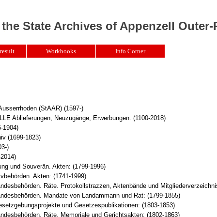
 the State Archives of Appenzell Outer
result
Workbooks
Info Corner
 Ausserrhoden (StAAR) (1597-)
Ablieferungen, Neuzugänge, Erwerbungen: (1100-2018)
5-1904)
iv (1699-1823)
3-)
-2014)
ung und Souverän. Akten: (1799-1996)
ivbehörden. Akten: (1741-1999)
ndesbehörden. Räte. Protokollstrazzen, Aktenbände und Mitgliederverzeichni
ndesbehörden. Mandate von Landammann und Rat: (1799-1855)
setzgebungsprojekte und Gesetzespublikationen: (1803-1853)
ndesbehörden. Räte. Memoriale und Gerichtsakten: (1802-1863)