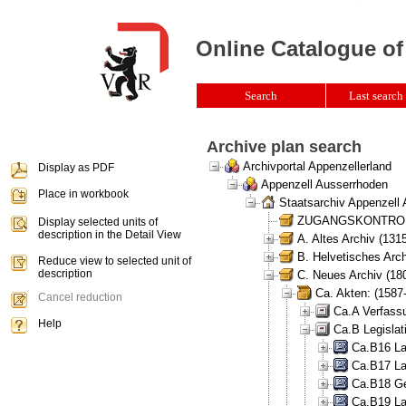
Online Catalogue of
Search
Last search 
Archive plan search
Archivportal Appenzellerland
Display as PDF
Appenzell Ausserrhoden
Place in workbook
Staatsarchiv Appenzell
ZUGANGSKONTROLLE 
Display selected units of
description in the Detail View
A. Altes Archiv (131
B. Helvetisches Arch
Reduce view to selected unit of
description
C. Neues Archiv (180
Ca. Akten: (1587
Cancel reduction
Ca.A Verfass
Help
Ca.B Legislat
Ca.B16 La
Ca.B17 La
Ca.B18 Ge
Ca.B19 La