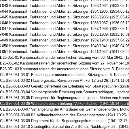
-043 Kantonsrat, Traktanden und Akten zu Sitzungen 1933/1934: (1933.05-1
-044 Kantonsrat, Traktanden und Akten zu Sitzungen 1934/1935: (1934.05-1
-045 Kantonsrat, Traktanden und Akten zu Sitzungen 1935/1936: (1935.05-1
-046 Kantonsrat, Traktanden und Akten zu Sitzungen 1936/1937: (1936.05-1
-047 Kantonsrat, Traktanden und Akten zu Sitzungen 1937/1938: (1937.05-1
-048 Kantonsrat, Traktanden und Akten zu Sitzungen 1938/1939: (1913.10.31-
-049 Kantonsrat, Traktanden und Akten zu Sitzungen 1939/1940: (1937.04.29
-050 Kantonsrat, Traktanden und Akten zu Sitzungen 1940/1941: (1940.04.05
-051 Kantonsrat, Traktanden und Akten zu Sitzungen 1941/1942: (1941.03.22 
B26-051-01 Kantonsratsakten der ordentlichen Sitzung vom 30. Mai 1941: (194
B26-051-02 Kantonsratsakten der ordentlichen Sitzung vom 27. November 19
B26-051-03 Kantonsratsakten der ausserordentlichen Sitzung vom 5. Februar 
Ca.B26-051-03-01 Einladung zur ausserordentlichen Sitzung vom 5. Februar 
Ca.B26-051-03-02 Hausiergesetz, Revision von Artikel 12 und 26: (1941.11.01
Ca.B26-051-03-03 Gesetz betreffend die Erhebung von Staatsgebühren durch d
Ca.B26-051-03-04 Vorübergehende Erhebung von Steuerzuschlägen, Landsgem
Ca.B26-051-03-05 Ruhegehalt für Regierungsratsmitglieder, Motion von Kanton
Ca.B26-051-03-06 Wahlaltersbeschränkung, Volksinitiative: (1941.10.14 (ca.))
Ca.B26-051-03-07 Verlängerung der Amtsdauer der Gemeindebehörden, Motion 
Ca.B26-051-03-08 IV. Vollmachtenbericht des Regierungsrates: (1941.10.25-
Ca.B26-051-03-09 Reglement für die Begnadigungskommission: (1941.12.17 (
Ca.B26-051-03-10 Staatsgüter, Zukauf der Alp Böheli, Nachtragskredit: (1941