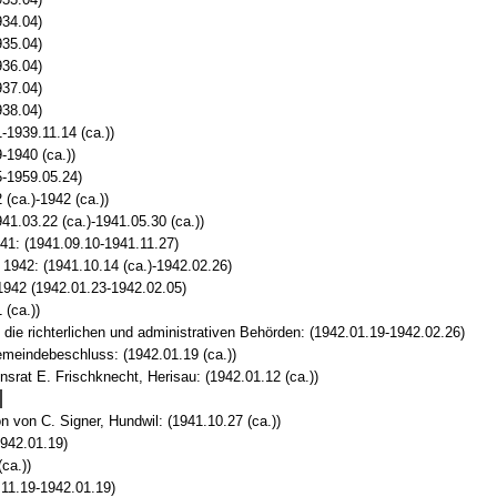
934.04)
935.04)
936.04)
937.04)
938.04)
1939.11.14 (ca.))
-1940 (ca.))
-1959.05.24)
(ca.)-1942 (ca.))
1.03.22 (ca.)-1941.05.30 (ca.))
41: (1941.09.10-1941.11.27)
1942: (1941.10.14 (ca.)-1942.02.26)
1942 (1942.01.23-1942.02.05)
 (ca.))
ie richterlichen und administrativen Behörden: (1942.01.19-1942.02.26)
eindebeschluss: (1942.01.19 (ca.))
srat E. Frischknecht, Herisau: (1942.01.12 (ca.))
von C. Signer, Hundwil: (1941.10.27 (ca.))
1942.01.19)
ca.))
.11.19-1942.01.19)