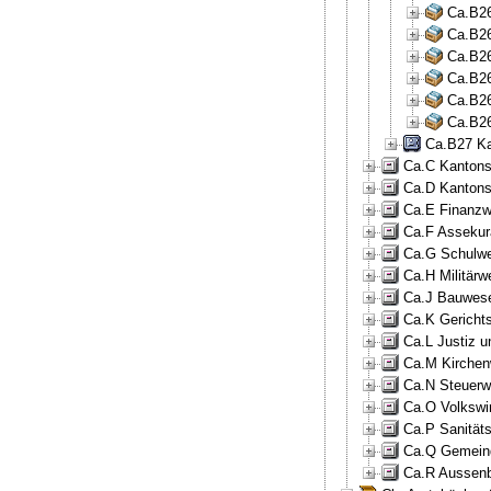
Ca.B26
Ca.B26
Ca.B26
Ca.B26
Ca.B26
Ca.B26
Ca.B27 Ka
Ca.C Kantonsr
Ca.D Kantons
Ca.E Finanzw
Ca.F Assekur
Ca.G Schulwe
Ca.H Militärw
Ca.J Bauwese
Ca.K Gericht
Ca.L Justiz u
Ca.M Kirchen
Ca.N Steuerw
Ca.O Volkswir
Ca.P Sanität
Ca.Q Gemeind
Ca.R Aussenb