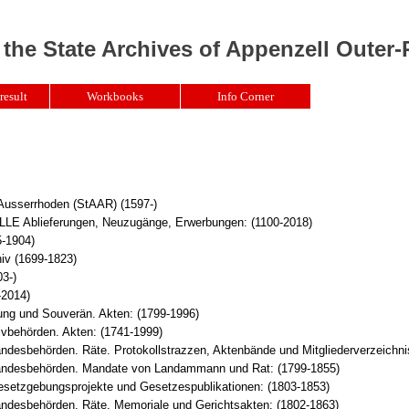
 the State Archives of Appenzell Outer
result
Workbooks
Info Corner
 Ausserrhoden (StAAR) (1597-)
Ablieferungen, Neuzugänge, Erwerbungen: (1100-2018)
5-1904)
iv (1699-1823)
3-)
-2014)
ung und Souverän. Akten: (1799-1996)
ivbehörden. Akten: (1741-1999)
ndesbehörden. Räte. Protokollstrazzen, Aktenbände und Mitgliederverzeichni
ndesbehörden. Mandate von Landammann und Rat: (1799-1855)
setzgebungsprojekte und Gesetzespublikationen: (1803-1853)
ndesbehörden. Räte. Memoriale und Gerichtsakten: (1802-1863)