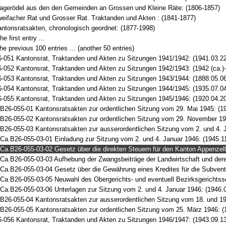
agerödel aus den den Gemeinden an Grossen und Kleine Räte: (1806-1857)
eifacher Rat und Grosser Rat. Traktanden und Akten : (1841-1877)
ntonsratsakten, chronologisch geordnet: (1877-1998)
he first entry ...
e previous 100 entries ... (another 50 entries)
-051 Kantonsrat, Traktanden und Akten zu Sitzungen 1941/1942: (1941.03.22 
-052 Kantonsrat, Traktanden und Akten zu Sitzungen 1942/1943: (1942 (ca.)-
-053 Kantonsrat, Traktanden und Akten zu Sitzungen 1943/1944: (1888.05.06
-054 Kantonsrat, Traktanden und Akten zu Sitzungen 1944/1945: (1935.07.0
-055 Kantonsrat, Traktanden und Akten zu Sitzungen 1945/1946: (1920.04.2
B26-055-01 Kantonsratsakten zur ordentlichen Sitzung vom 29. Mai 1945: (1
B26-055-02 Kantonsratsakten zur ordentlichen Sitzung vom 29. November 19
B26-055-03 Kantonsratsakten zur ausserordentlichen Sitzung vom 2. und 4. 
Ca.B26-055-03-01 Einladung zur Sitzung vom 2. und 4. Januar 1946: (1945.1
Ca.B26-055-03-02 Gesetz über die direkten Steuern für den Kanton Appenzell
Ca.B26-055-03-03 Aufhebung der Zwangsbeiträge der Landwirtschaft und deren
Ca.B26-055-03-04 Gesetz über die Gewährung eines Kredites für die Subventi
Ca.B26-055-03-05 Neuwahl des Obergerichts- und eventuell Bezirksgerichtssc
Ca.B26-055-03-06 Unterlagen zur Sitzung vom 2. und 4. Januar 1946: (1946.
B26-055-04 Kantonsratsakten zur ausserordentlichen Sitzung vom 18. und 19
B26-055-05 Kantonsratsakten zur ordentlichen Sitzung vom 25. März 1946: (
-056 Kantonsrat, Traktanden und Akten zu Sitzungen 1946/1947: (1943.09.13