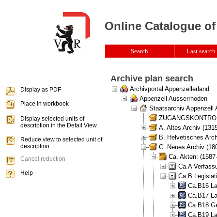
Online Catalogue of
Search
Last search 
Archive plan search
Archivportal Appenzellerland
Display as PDF
Appenzell Ausserrhoden
Place in workbook
Staatsarchiv Appenzell
ZUGANGSKONTROLLE 
Display selected units of
description in the Detail View
A. Altes Archiv (131
B. Helvetisches Arch
Reduce view to selected unit of
description
C. Neues Archiv (180
Ca. Akten: (1587
Cancel reduction
Ca.A Verfass
Help
Ca.B Legislat
Ca.B16 La
Ca.B17 La
Ca.B18 Ge
Ca.B19 La