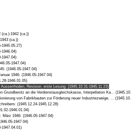
(ca.)-1942 (ca.))
1943 (ca.))
-1945.05.27)
4-1946.04)
0-1947.04)
946.05-1947.04)
45: (1946.05-1947.04)
Januar 1946: (1946.05-1947.04)
1.28-1946.01.05)
 Ausserrhoden, Revision, erste Lesung: (1945.10.31-1945.11.23)
 Grundbesitz an die Verdienstausgleichskasse, Interpellation Ka... (1945.10
onierung von Fabrikbauten zur Förderung neuer Industriezweige, ... (1945.10
hreibers: (1945.12.24-1945.12.28)
01.02-1946.01.04)
. März 1946: (1946.05-1947.04)
1946.05-1947.04)
-1947.04.01)