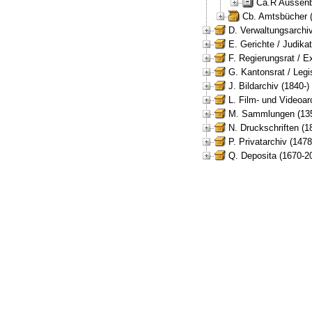
Ca.R Aussenb
Cb. Amtsbücher 
D. Verwaltungsarchiv
E. Gerichte / Judikat
F. Regierungsrat / E
G. Kantonsrat / Legis
J. Bildarchiv (1840-)
L. Film- und Videoar
M. Sammlungen (135
N. Druckschriften (1
P. Privatarchiv (147
Q. Deposita (1670-2