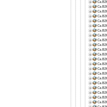
Ca.B26
Ca.B26
Ca.B26
Ca.B26
Ca.B26
Ca.B26
Ca.B26
Ca.B26
Ca.B26
Ca.B26
Ca.B26
Ca.B26
Ca.B26
Ca.B26
Ca.B26
Ca.B26
Ca.B26
Ca.B26
Ca.B26
Ca.B26
Ca.B26
Ca.B26
Ca.B26