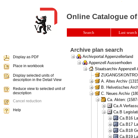
Online Catalogue of
Search
Last search 
Archive plan search
Archivportal Appenzellerland
Display as PDF
Appenzell Ausserrhoden
Place in workbook
Staatsarchiv Appenzell
ZUGANGSKONTROLLE 
Display selected units of
description in the Detail View
A. Altes Archiv (131
B. Helvetisches Arch
Reduce view to selected unit of
description
C. Neues Archiv (180
Ca. Akten: (1587
Cancel reduction
Ca.A Verfass
Help
Ca.B Legislat
Ca.B16 La
Ca.B17 La
Ca.B18 Ge
Ca.B19 La