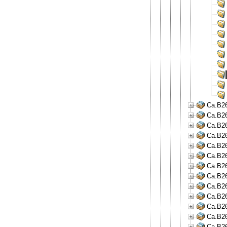
Ca.B26
Ca.B26
Ca.B26
Ca.B26
Ca.B26
Ca.B26
Ca.B26
Ca.B26
Ca.B26
Ca.B26
Ca.B26
Ca.B26
Ca.B26