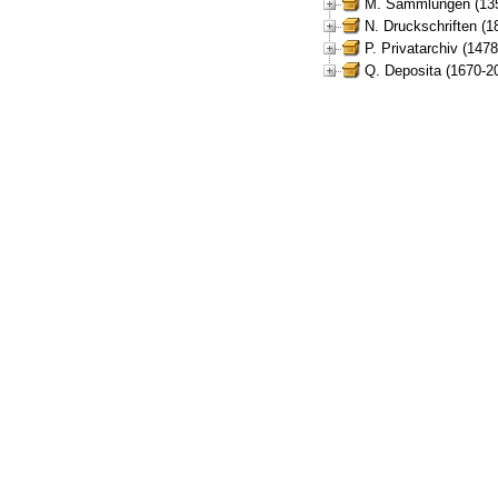
M. Sammlungen (135
N. Druckschriften (1
P. Privatarchiv (147
Q. Deposita (1670-2