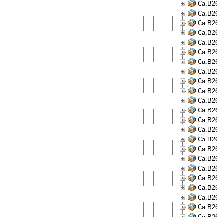
Ca.B26
Ca.B26
Ca.B26
Ca.B26
Ca.B26
Ca.B26
Ca.B26
Ca.B26
Ca.B26
Ca.B26
Ca.B26
Ca.B26
Ca.B26
Ca.B26
Ca.B26
Ca.B26
Ca.B26
Ca.B26
Ca.B26
Ca.B26
Ca.B26
Ca.B26
Ca.B26