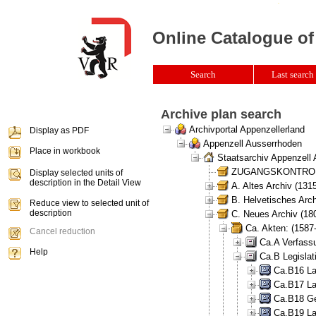
Online Catalogue of
Search
Last search 
Archive plan search
Archivportal Appenzellerland
Display as PDF
Appenzell Ausserrhoden
Place in workbook
Staatsarchiv Appenzell
ZUGANGSKONTROLLE 
Display selected units of
description in the Detail View
A. Altes Archiv (131
B. Helvetisches Arch
Reduce view to selected unit of
description
C. Neues Archiv (180
Ca. Akten: (1587
Cancel reduction
Ca.A Verfass
Help
Ca.B Legislat
Ca.B16 La
Ca.B17 La
Ca.B18 Ge
Ca.B19 La