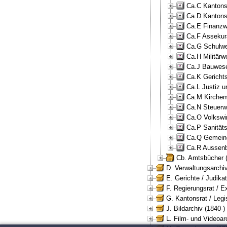
Ca.C Kantonsr
Ca.D Kantons
Ca.E Finanzw
Ca.F Assekur
Ca.G Schulwe
Ca.H Militärw
Ca.J Bauwese
Ca.K Gericht
Ca.L Justiz u
Ca.M Kirchen
Ca.N Steuerw
Ca.O Volkswir
Ca.P Sanität
Ca.Q Gemeind
Ca.R Aussenb
Cb. Amtsbücher 
D. Verwaltungsarchiv
E. Gerichte / Judikat
F. Regierungsrat / E
G. Kantonsrat / Legis
J. Bildarchiv (1840-)
L. Film- und Videoar