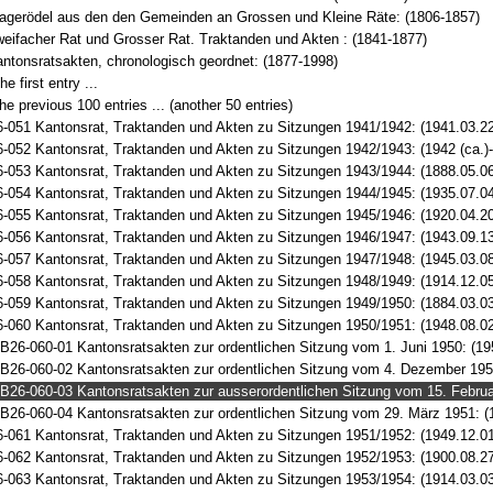
agerödel aus den den Gemeinden an Grossen und Kleine Räte: (1806-1857)
eifacher Rat und Grosser Rat. Traktanden und Akten : (1841-1877)
ntonsratsakten, chronologisch geordnet: (1877-1998)
he first entry ...
e previous 100 entries ... (another 50 entries)
-051 Kantonsrat, Traktanden und Akten zu Sitzungen 1941/1942: (1941.03.22 
-052 Kantonsrat, Traktanden und Akten zu Sitzungen 1942/1943: (1942 (ca.)-
-053 Kantonsrat, Traktanden und Akten zu Sitzungen 1943/1944: (1888.05.06
-054 Kantonsrat, Traktanden und Akten zu Sitzungen 1944/1945: (1935.07.0
-055 Kantonsrat, Traktanden und Akten zu Sitzungen 1945/1946: (1920.04.2
-056 Kantonsrat, Traktanden und Akten zu Sitzungen 1946/1947: (1943.09.13
-057 Kantonsrat, Traktanden und Akten zu Sitzungen 1947/1948: (1945.03.0
-058 Kantonsrat, Traktanden und Akten zu Sitzungen 1948/1949: (1914.12.05
-059 Kantonsrat, Traktanden und Akten zu Sitzungen 1949/1950: (1884.03.0
-060 Kantonsrat, Traktanden und Akten zu Sitzungen 1950/1951: (1948.08.02
B26-060-01 Kantonsratsakten zur ordentlichen Sitzung vom 1. Juni 1950: (19
B26-060-02 Kantonsratsakten zur ordentlichen Sitzung vom 4. Dezember 195
B26-060-03 Kantonsratsakten zur ausserordentlichen Sitzung vom 15. Februa
B26-060-04 Kantonsratsakten zur ordentlichen Sitzung vom 29. März 1951: (
-061 Kantonsrat, Traktanden und Akten zu Sitzungen 1951/1952: (1949.12.01
-062 Kantonsrat, Traktanden und Akten zu Sitzungen 1952/1953: (1900.08.2
-063 Kantonsrat, Traktanden und Akten zu Sitzungen 1953/1954: (1914.03.03