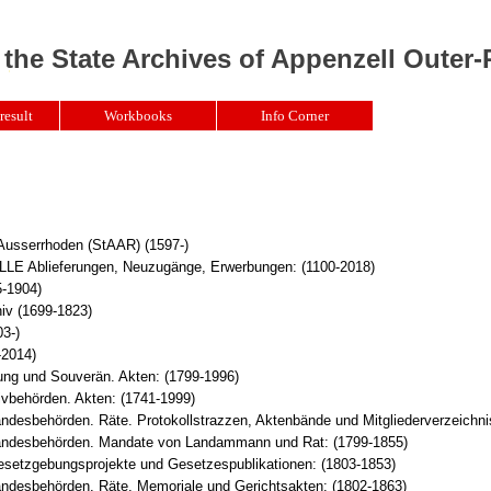
 the State Archives of Appenzell Outer
result
Workbooks
Info Corner
 Ausserrhoden (StAAR) (1597-)
Ablieferungen, Neuzugänge, Erwerbungen: (1100-2018)
5-1904)
iv (1699-1823)
3-)
-2014)
ung und Souverän. Akten: (1799-1996)
ivbehörden. Akten: (1741-1999)
ndesbehörden. Räte. Protokollstrazzen, Aktenbände und Mitgliederverzeichni
ndesbehörden. Mandate von Landammann und Rat: (1799-1855)
setzgebungsprojekte und Gesetzespublikationen: (1803-1853)
ndesbehörden. Räte. Memoriale und Gerichtsakten: (1802-1863)