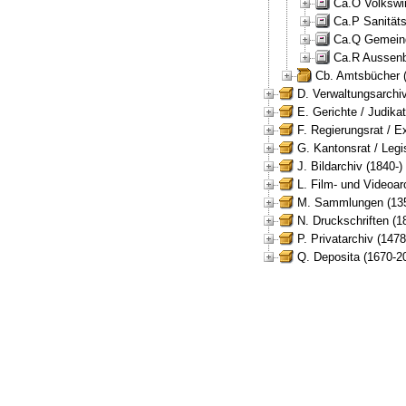
Ca.O Volkswir
Ca.P Sanität
Ca.Q Gemeind
Ca.R Aussenb
Cb. Amtsbücher 
D. Verwaltungsarchiv
E. Gerichte / Judikat
F. Regierungsrat / E
G. Kantonsrat / Legis
J. Bildarchiv (1840-)
L. Film- und Videoar
M. Sammlungen (135
N. Druckschriften (1
P. Privatarchiv (147
Q. Deposita (1670-2