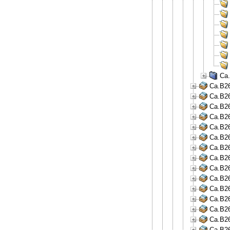
Ca.
Ca.B26
Ca.B26
Ca.B26
Ca.B26
Ca.B26
Ca.B26
Ca.B26
Ca.B26
Ca.B26
Ca.B26
Ca.B26
Ca.B26
Ca.B26
Ca.B26
Ca.B26