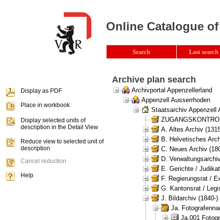
Online Catalogue of
Search
Last search 
Archive plan search
Archivportal Appenzellerland
Display as PDF
Appenzell Ausserrhoden
Place in workbook
Staatsarchiv Appenzell
ZUGANGSKONTROLLE 
Display selected units of
description in the Detail View
A. Altes Archiv (131
B. Helvetisches Arch
Reduce view to selected unit of
description
C. Neues Archiv (180
D. Verwaltungsarchiv
Cancel reduction
E. Gerichte / Judikat
Help
F. Regierungsrat / E
G. Kantonsrat / Legis
J. Bildarchiv (1840-)
Ja. Fotografenna
Ja.001 Fotogr