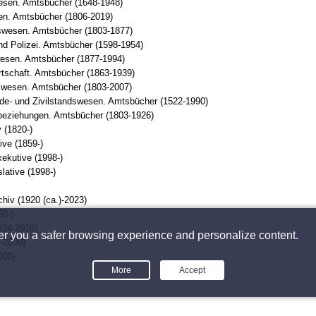
wesen. Amtsbücher (1648-1948)
n. Amtsbücher (1806-2019)
swesen. Amtsbücher (1803-1877)
nd Polizei. Amtsbücher (1598-1954)
esen. Amtsbücher (1877-1994)
rtschaft. Amtsbücher (1863-1939)
swesen. Amtsbücher (1803-2007)
e- und Zivilstandswesen. Amtsbücher (1522-1990)
eziehungen. Amtsbücher (1803-1926)
 (1820-)
ive (1859-)
xekutive (1998-)
lative (1998-)
chiv (1920 (ca.)-2023)
0-)
834-2016)
fer you a safer browsing experience and personalize content.
8-2009)
000)
More
Accept