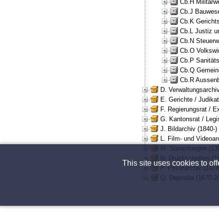
Cb.H Militär
Cb.J Bauwese
Cb.K Gericht
Cb.L Justiz u
Cb.N Steuerw
Cb.O Volkswi
Cb.P Sanität
Cb.Q Gemeind
Cb.R Aussenb
D. Verwaltungsarchiv
E. Gerichte / Judikat
F. Regierungsrat / E
G. Kantonsrat / Legis
J. Bildarchiv (1840-)
L. Film- und Videoar
M. Sammlungen (135
N. Druckschriften (1
This site uses cookies to of
P. Privatarchiv (147
Q. Deposita (1670-2