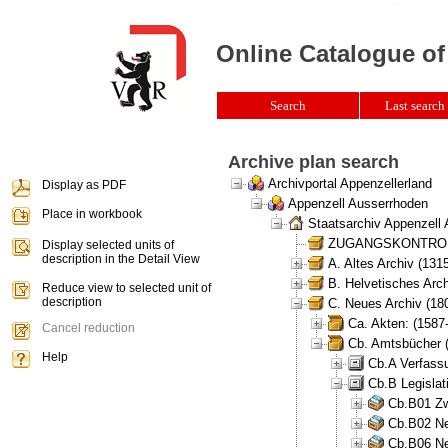
Online Catalogue of
Search
Last search 
Archive plan search
Archivportal Appenzellerland
Display as PDF
Appenzell Ausserrhoden
Place in workbook
Staatsarchiv Appenzell
ZUGANGSKONTROLLE 
Display selected units of
description in the Detail View
A. Altes Archiv (131
B. Helvetisches Arch
Reduce view to selected unit of
description
C. Neues Archiv (180
Ca. Akten: (1587
Cancel reduction
Cb. Amtsbücher 
Help
Cb.A Verfass
Cb.B Legisla
Cb.B01 Zw
Cb.B02 Ne
Cb.B06 Neu