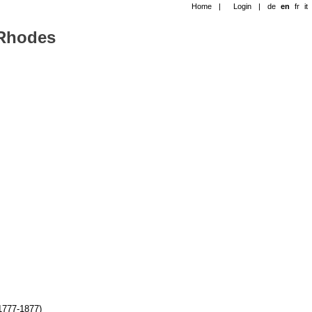
Home
|
Login
|
de
en
fr
it
-Rhodes
(1777-1877)