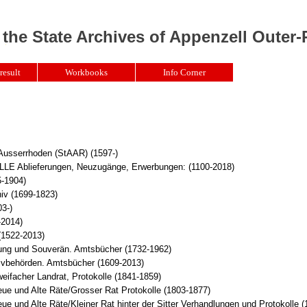
 the State Archives of Appenzell Outer
result
Workbooks
Info Corner
 Ausserrhoden (StAAR) (1597-)
Ablieferungen, Neuzugänge, Erwerbungen: (1100-2018)
5-1904)
iv (1699-1823)
3-)
-2014)
(1522-2013)
ung und Souverän. Amtsbücher (1732-1962)
tivbehörden. Amtsbücher (1609-2013)
eifacher Landrat, Protokolle (1841-1859)
ue und Alte Räte/Grosser Rat Protokolle (1803-1877)
e und Alte Räte/Kleiner Rat hinter der Sitter Verhandlungen und Protokolle 