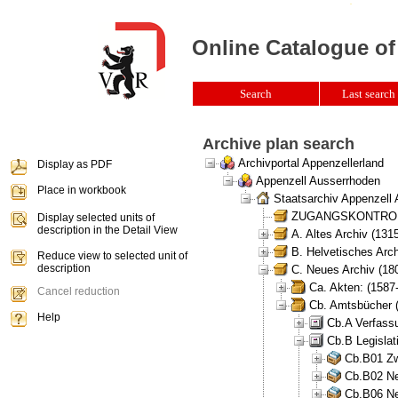
Online Catalogue of
Search
Last search 
Archive plan search
Archivportal Appenzellerland
Display as PDF
Appenzell Ausserrhoden
Place in workbook
Staatsarchiv Appenzell
ZUGANGSKONTROLLE 
Display selected units of
description in the Detail View
A. Altes Archiv (131
B. Helvetisches Arch
Reduce view to selected unit of
description
C. Neues Archiv (180
Ca. Akten: (1587
Cancel reduction
Cb. Amtsbücher 
Help
Cb.A Verfass
Cb.B Legisla
Cb.B01 Zw
Cb.B02 Ne
Cb.B06 Neu