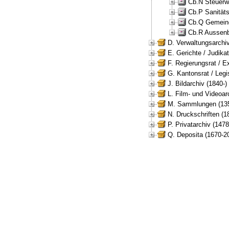
Cb.N Steuerw
Cb.P Sanität
Cb.Q Gemeind
Cb.R Aussenb
D. Verwaltungsarchiv
E. Gerichte / Judikat
F. Regierungsrat / E
G. Kantonsrat / Legis
J. Bildarchiv (1840-)
L. Film- und Videoar
M. Sammlungen (135
N. Druckschriften (1
P. Privatarchiv (147
Q. Deposita (1670-2