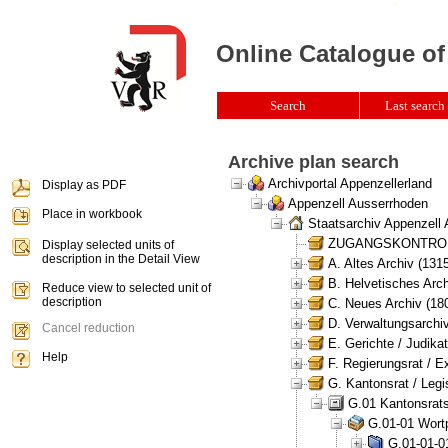
Online Catalogue of
Search
Last search 
Archive plan search
Archivportal Appenzellerland
Display as PDF
Appenzell Ausserrhoden
Place in workbook
Staatsarchiv Appenzell
ZUGANGSKONTROLLE 
Display selected units of
description in the Detail View
A. Altes Archiv (131
B. Helvetisches Arch
Reduce view to selected unit of
description
C. Neues Archiv (180
D. Verwaltungsarchiv
Cancel reduction
E. Gerichte / Judikat
Help
F. Regierungsrat / E
G. Kantonsrat / Legis
G.01 Kantonsrats
G.01-01 Wortp
G.01-01-01