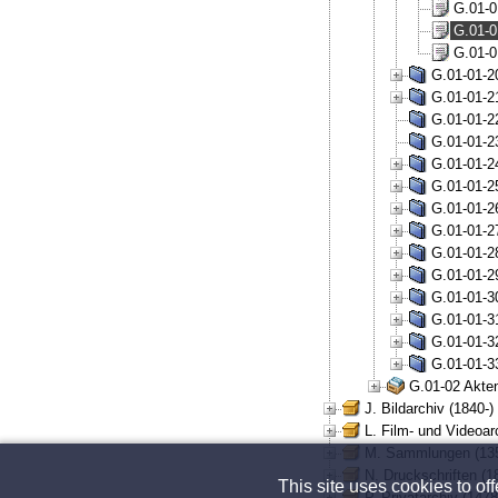
G.01-0
G.01-0
G.01-0
G.01-01-20
G.01-01-21
G.01-01-22
G.01-01-23
G.01-01-24
G.01-01-25
G.01-01-26
G.01-01-27
G.01-01-28
G.01-01-29
G.01-01-30
G.01-01-31
G.01-01-32
G.01-01-33
G.01-02 Akten
J. Bildarchiv (1840-)
L. Film- und Videoar
M. Sammlungen (135
N. Druckschriften (1
This site uses cookies to of
P. Privatarchiv (147