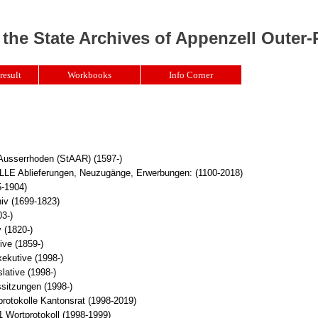
 the State Archives of Appenzell Outer
result
Workbooks
Info Corner
 Ausserrhoden (StAAR) (1597-)
Ablieferungen, Neuzugänge, Erwerbungen: (1100-2018)
5-1904)
iv (1699-1823)
3-)
 (1820-)
ive (1859-)
xekutive (1998-)
lative (1998-)
sitzungen (1998-)
rotokolle Kantonsrat (1998-2019)
 Wortprotokoll (1998-1999)