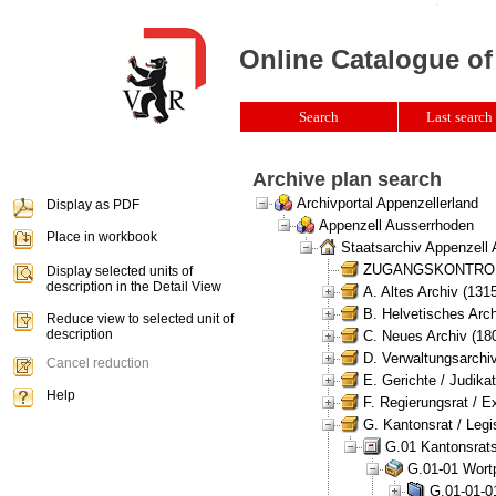
Online Catalogue of
Search
Last search 
Archive plan search
Archivportal Appenzellerland
Display as PDF
Appenzell Ausserrhoden
Place in workbook
Staatsarchiv Appenzell
ZUGANGSKONTROLLE 
Display selected units of
description in the Detail View
A. Altes Archiv (131
B. Helvetisches Arch
Reduce view to selected unit of
description
C. Neues Archiv (180
D. Verwaltungsarchiv
Cancel reduction
E. Gerichte / Judikat
Help
F. Regierungsrat / E
G. Kantonsrat / Legis
G.01 Kantonsrats
G.01-01 Wortp
G.01-01-01