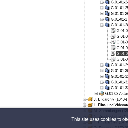
G.01-01-24
G.01-01-25
G.01-01-26
G.01-01-27
G.01-01-28
G.01-0
G.01-0
G.01-0
G.01-0
G.01-0
G.01-0
G.01-01-29
G.01-01-30
G.01-01-31
G.01-01-32
G.01-01-33
G.01-02 Akten
J. Bildarchiv (1840-)
L. Film- und Videoar
M. Sammlungen (135
N. Druckschriften (1
This site uses cookies to of
P. Privatarchiv (147
Q. Deposita (1670-2