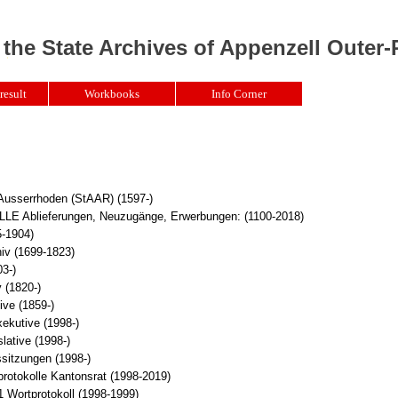
 the State Archives of Appenzell Outer
result
Workbooks
Info Corner
 Ausserrhoden (StAAR) (1597-)
Ablieferungen, Neuzugänge, Erwerbungen: (1100-2018)
5-1904)
iv (1699-1823)
3-)
 (1820-)
ive (1859-)
xekutive (1998-)
lative (1998-)
sitzungen (1998-)
rotokolle Kantonsrat (1998-2019)
 Wortprotokoll (1998-1999)