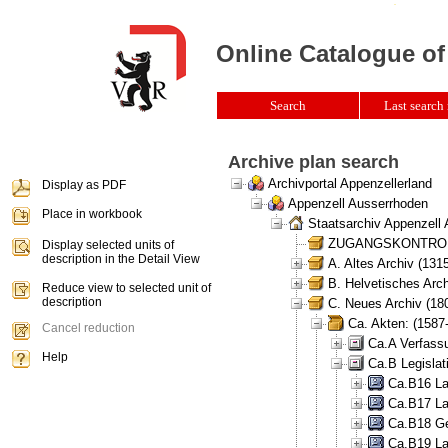
Online Catalogue of
Search
Last search 
Archive plan search
Archivportal Appenzellerland
Display as PDF
Appenzell Ausserrhoden
Place in workbook
Staatsarchiv Appenzell
ZUGANGSKONTROLLE 
Display selected units of
description in the Detail View
A. Altes Archiv (131
B. Helvetisches Arch
Reduce view to selected unit of
description
C. Neues Archiv (180
Ca. Akten: (1587
Cancel reduction
Ca.A Verfass
Help
Ca.B Legislat
Ca.B16 La
Ca.B17 La
Ca.B18 Ge
Ca.B19 La