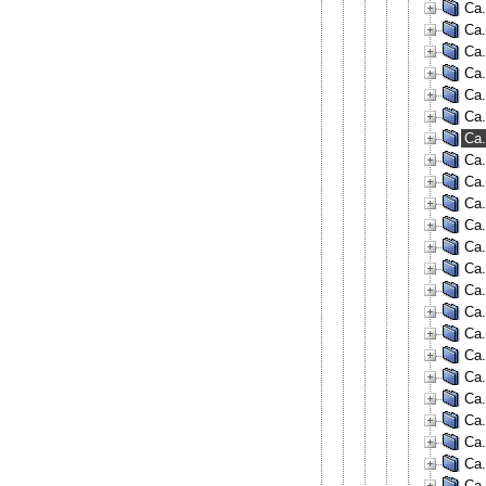
Ca.
Ca.
Ca.
Ca.
Ca.
Ca.
Ca.
Ca.
Ca.
Ca.
Ca.
Ca.
Ca.
Ca.
Ca.
Ca.
Ca.
Ca.
Ca.
Ca.
Ca.
Ca.
Ca.