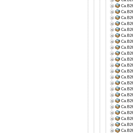
Ca.B26
Ca.B26
Ca.B26
Ca.B26
Ca.B26
Ca.B26
Ca.B26
Ca.B26
Ca.B26
Ca.B26
Ca.B26
Ca.B26
Ca.B26
Ca.B26
Ca.B26
Ca.B26
Ca.B26
Ca.B26
Ca.B26
Ca.B26
Ca.B26
Ca.B26