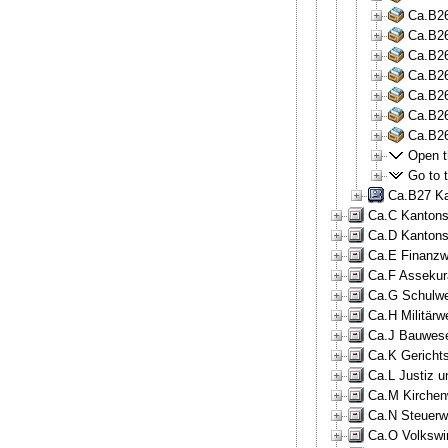
Ca.B26
Ca.B26
Ca.B26
Ca.B26
Ca.B26
Ca.B26
Ca.B26
Open th
Go to t
Ca.B27 Ka
Ca.C Kantonsr
Ca.D Kantons
Ca.E Finanzw
Ca.F Assekur
Ca.G Schulwe
Ca.H Militärw
Ca.J Bauwese
Ca.K Gericht
Ca.L Justiz u
Ca.M Kirchen
Ca.N Steuerw
Ca.O Volkswir