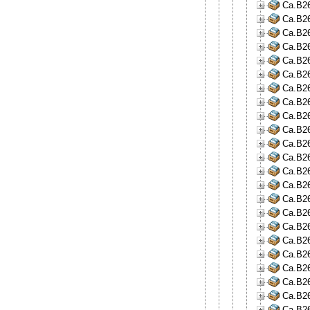
Ca.B26
Ca.B26
Ca.B26
Ca.B26
Ca.B26
Ca.B26
Ca.B26
Ca.B26
Ca.B26
Ca.B26
Ca.B26
Ca.B26
Ca.B26
Ca.B26
Ca.B26
Ca.B26
Ca.B26
Ca.B26
Ca.B26
Ca.B26
Ca.B26
Ca.B26
Ca.B26