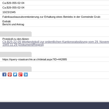
Ca.B26-055-02-04
Ca.B26-055-02-04
10/23/1945
Fabrikausbausubventionierung zur Erhaltung eines Betriebs in der Gemeinde Grub:
Enthält:
Bericht und Antrag
Protokoll zu den Akten:
Cb.B25-22-05 Wortprotokoll zur ordentlichen Kantonsratssitzung vom 29. Nove
1945.11.29 (Dokument/Regest)
https://query-staatsarchiv.ar.ch/detail.aspx?ID=442885