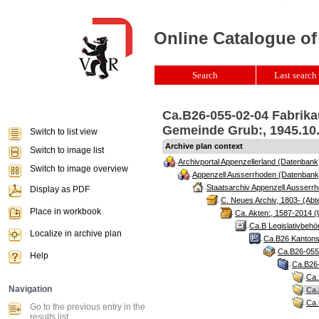
Online Catalogue of
Search
Last search 
Ca.B26-055-02-04 Fabrika
Gemeinde Grub:, 1945.10.
Switch to list view
Archive plan context
Switch to image list
Archivportal Appenzellerland (Datenbank
Switch to image overview
Appenzell Ausserrhoden (Datenbank
Staatsarchiv Appenzell Ausserrh
Display as PDF
C. Neues Archiv, 1803- (Abte
Place in workbook
Ca. Akten:, 1587-2014 (
Ca.B Legislativbehö
Localize in archive plan
Ca.B26 Kantonsr
Ca.B26-055 
Help
Ca.B26-
Ca.
Navigation
Ca.
Ca.
Go to the previous entry in the
results list