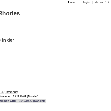
Home
|
Login
|
de
en
fr
it
-Rhodes
 in der
04 (Unterserie)
rsteuer:, 1945.10.09 (Dossier)
meinde Grub:, 1945.10.23 (Dossier)