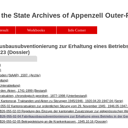
 the State Archives of Appenzell Outer
result
Workbooks
Info Corner
usbausubventionierung zur Erhaltung eines Betriebs
23 (Dossier)
)
)
oden (StAAR), 1597- (Archiv)
ilung)
Unterabteilung)
rden. Akten:, 1741-1999 (Bestand)
atsakten, chronologisch geordnet:, 1877-1998 (Unterbestand)
Kantonsrat, Traktanden und Akten zu Sitzungen 1945/1946:, 1920.04.20-1947.04 (Serie)
055-02 Kantonsratsakten zur ordentlichen Sitzung vom 29. November 1945:, 1946.05-1947.
B26-055-02-03 Regelung des Einzugs der kantonalen Zusatzsteuer zur eidgenössischen Weh
B26-055-02-04 Fabrikausbausubventionierung zur Erhaltung eines Betriebs in der Ge
B26-055-02-05 Beitragsleistung an die Krankenkassen:, 1945.10.16 (Dossier)