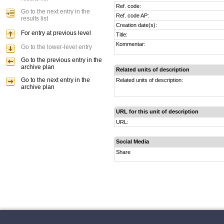
Ref. code:
Go to the next entry in the
Ref. code AP:
results list
Creation date(s):
For entry at previous level
Title:
Kommentar:
Go to the lower-level entry
Go to the previous entry in the
archive plan
Related units of description
Go to the next entry in the
Related units of description:
archive plan
URL for this unit of description
URL:
Social Media
Share