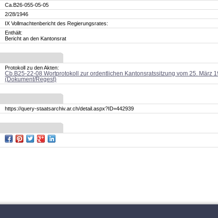
Ca.B26-055-05-05
2/28/1946
IX Vollmachtenbericht des Regierungsrates:
Enthält:
Bericht an den Kantonsrat
Protokoll zu den Akten:
Cb.B25-22-08 Wortprotokoll zur ordentlichen Kantonsratssitzung vom 25. März 
(Dokument/Regest)
https://query-staatsarchiv.ar.ch/detail.aspx?ID=442939