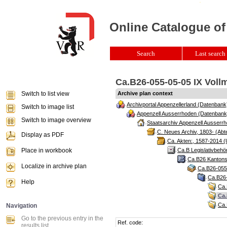
Online Catalogue of
Search
Last search 
Ca.B26-055-05-05 IX Voll
Switch to list view
Archive plan context
Archivportal Appenzellerland (Datenbank
Switch to image list
Appenzell Ausserrhoden (Datenbank
Switch to image overview
Staatsarchiv Appenzell Ausserrh
C. Neues Archiv, 1803- (Abte
Display as PDF
Ca. Akten:, 1587-2014 (
Place in workbook
Ca.B Legislativbehö
Ca.B26 Kantonsr
Localize in archive plan
Ca.B26-055 
Ca.B26-
Help
Ca.
Ca.
Ca.
Navigation
Go to the previous entry in the
Ref. code:
results list