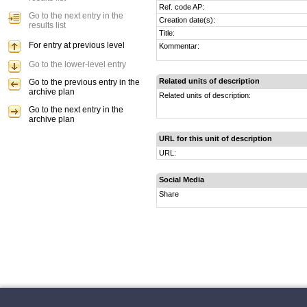
Ref. code AP:
Go to the next entry in the
Creation date(s):
results list
Title:
For entry at previous level
Kommentar:
Go to the lower-level entry
Related units of description
Go to the previous entry in the
archive plan
Related units of description:
Go to the next entry in the
archive plan
URL for this unit of description
URL:
Social Media
Share