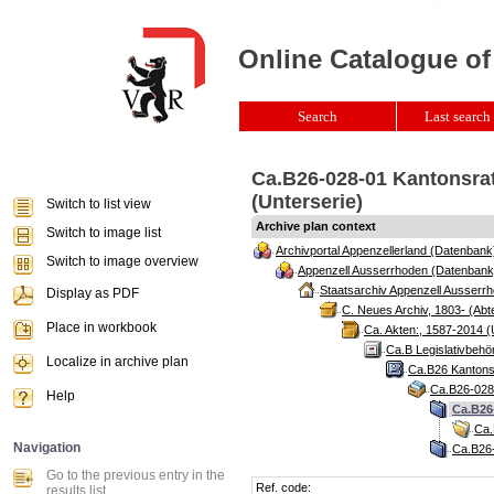
Online Catalogue of
Search
Last search 
Ca.B26-028-01 Kantonsrat
(Unterserie)
Switch to list view
Archive plan context
Switch to image list
Archivportal Appenzellerland (Datenbank
Switch to image overview
Appenzell Ausserrhoden (Datenbank
Staatsarchiv Appenzell Ausserrh
Display as PDF
C. Neues Archiv, 1803- (Abte
Place in workbook
Ca. Akten:, 1587-2014 (
Ca.B Legislativbehö
Localize in archive plan
Ca.B26 Kantonsr
Ca.B26-028 
Help
Ca.B26-
Ca.
Navigation
Ca.B26-
Go to the previous entry in the
Ref. code:
results list