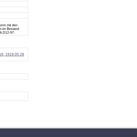
form mit den
en im Bestand
Cb.D12-97.
18, 1918.05.28