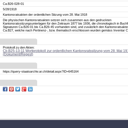
Ca.B26-028-01
5/28/1918
Kantonsratsakten der ordentlichen Sitzung vom 28. Mai 1918
Die physischen Kantonsratsakten setzen sich zusammen aus den gedruckten
Kantonsratssitzungsunterlagen für den Zeitraum 1877 bis 1936, die chronologisch in Buch
Signaturen Ca.B26-01 bis Ca.B26-45 vorhanden sind, und zusätzlich den Kantonsratsakt
Ca.B27, welche nach Pertinenz-, bzw. thematisch erschlossen wurden gemäss Inventar 
Protokoll zu den Akten:
Cb.B25-13-11 Wortprotokoll zur ordentlichen Kantonsratssitzung vom 28. Mai 19
(Dokument/Regest)
https://query-staatsarchiv.ar.ch/detail.aspx?ID=645164