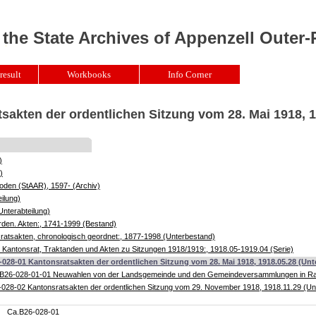
 the State Archives of Appenzell Outer
result
Workbooks
Info Corner
sakten der ordentlichen Sitzung vom 28. Mai 1918, 1
)
)
oden (StAAR), 1597- (Archiv)
ilung)
Unterabteilung)
rden. Akten:, 1741-1999 (Bestand)
atsakten, chronologisch geordnet:, 1877-1998 (Unterbestand)
Kantonsrat, Traktanden und Akten zu Sitzungen 1918/1919:, 1918.05-1919.04 (Serie)
028-01 Kantonsratsakten der ordentlichen Sitzung vom 28. Mai 1918, 1918.05.28 (Unte
B26-028-01-01 Neuwahlen von der Landsgemeinde und den Gemeindeversammlungen in Rat 
028-02 Kantonsratsakten der ordentlichen Sitzung vom 29. November 1918, 1918.11.29 (Unt
Ca.B26-028-01