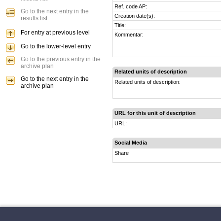
Ref. code AP:
Go to the next entry in the
Creation date(s):
results list
Title:
For entry at previous level
Kommentar:
Go to the lower-level entry
Go to the previous entry in the
archive plan
Related units of description
Go to the next entry in the
Related units of description:
archive plan
URL for this unit of description
URL:
Social Media
Share