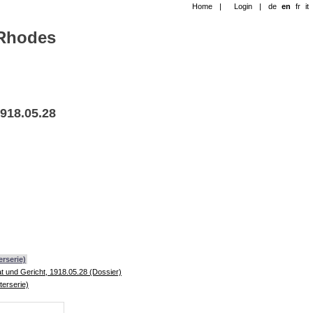
Home
|
Login
|
de
en
fr
it
-Rhodes
918.05.28
rserie)
und Gericht, 1918.05.28 (Dossier)
erserie)