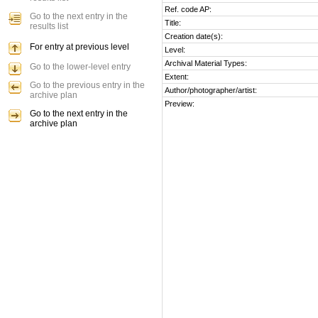
Ref. code AP:
Go to the next entry in the
Title:
results list
Creation date(s):
For entry at previous level
Level:
Archival Material Types:
Go to the lower-level entry
Extent:
Go to the previous entry in the
Author/photographer/artist:
archive plan
Preview:
Go to the next entry in the
archive plan