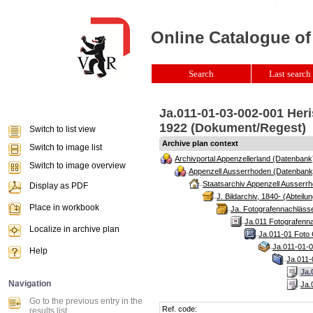
Online Catalogue of
Search
Last search 
Ja.011-01-03-002-001 Her
1922 (Dokument/Regest)
Switch to list view
Archive plan context
Switch to image list
Archivportal Appenzellerland (Datenbank
Switch to image overview
Appenzell Ausserrhoden (Datenbank
Staatsarchiv Appenzell Ausserrh
Display as PDF
J. Bildarchiv, 1840- (Abteilun
Place in workbook
Ja. Fotografennachlässe
Ja.011 Fotografenna
Localize in archive plan
Ja.011-01 Foto 
Ja.011-01-0
Help
Ja.011-
Ja.
Navigation
Ja.
Go to the previous entry in the
Ref. code:
results list