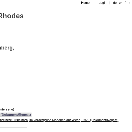
Home
|
Login
|
de
en
fr
it
-Rhodes
nberg,
nterserie)
2 (Dokument/Regest)
schreinerei Tribelhorn, im Vordergrund Mädchen auf Wiese, 1922 (Dokument/Regest)