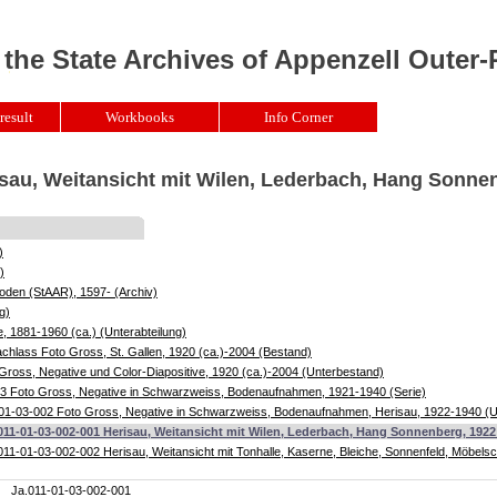
 the State Archives of Appenzell Outer
result
Workbooks
Info Corner
isau, Weitansicht mit Wilen, Lederbach, Hang Sonne
)
)
oden (StAAR), 1597- (Archiv)
g)
, 1881-1960 (ca.) (Unterabteilung)
chlass Foto Gross, St. Gallen, 1920 (ca.)-2004 (Bestand)
Gross, Negative und Color-Diapositive, 1920 (ca.)-2004 (Unterbestand)
3 Foto Gross, Negative in Schwarzweiss, Bodenaufnahmen, 1921-1940 (Serie)
01-03-002 Foto Gross, Negative in Schwarzweiss, Bodenaufnahmen, Herisau, 1922-1940 (U
011-01-03-002-001 Herisau, Weitansicht mit Wilen, Lederbach, Hang Sonnenberg, 192
011-01-03-002-002 Herisau, Weitansicht mit Tonhalle, Kaserne, Bleiche, Sonnenfeld, Möbel
Ja.011-01-03-002-001