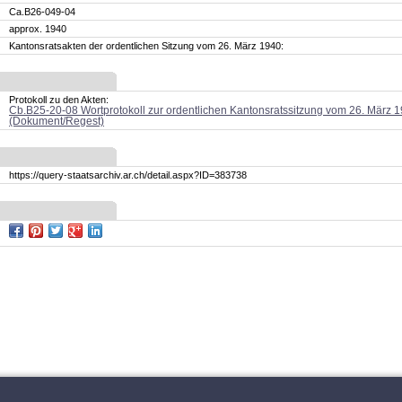
Ca.B26-049-04
approx. 1940
Kantonsratsakten der ordentlichen Sitzung vom 26. März 1940:
Protokoll zu den Akten:
Cb.B25-20-08 Wortprotokoll zur ordentlichen Kantonsratssitzung vom 26. März 
(Dokument/Regest)
https://query-staatsarchiv.ar.ch/detail.aspx?ID=383738