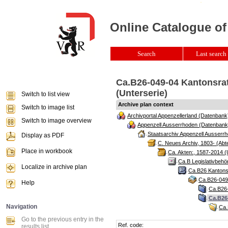
Online Catalogue of
Search
Last search 
Ca.B26-049-04 Kantonsrat
(Unterserie)
Switch to list view
Archive plan context
Switch to image list
Archivportal Appenzellerland (Datenbank
Switch to image overview
Appenzell Ausserrhoden (Datenbank
Staatsarchiv Appenzell Ausserrh
Display as PDF
C. Neues Archiv, 1803- (Abte
Place in workbook
Ca. Akten:, 1587-2014 (
Ca.B Legislativbehö
Localize in archive plan
Ca.B26 Kantonsr
Ca.B26-049 
Help
Ca.B26-
Ca.B26-
Navigation
Ca.
Go to the previous entry in the
Ref. code:
results list