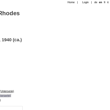
Home
|
Login
|
de
en
fr
it
-Rhodes
 1940 (ca.)
(Unterserie)
terserie)
)