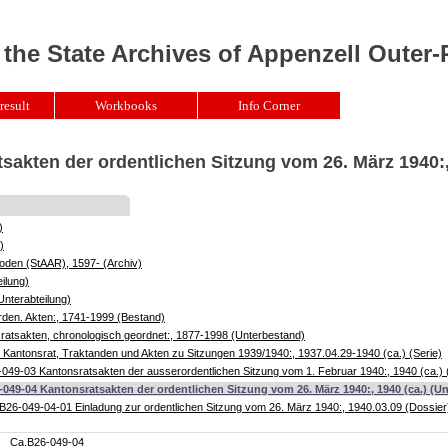
 the State Archives of Appenzell Outer
result
Workbooks
Info Corner
sakten der ordentlichen Sitzung vom 26. März 1940:,
)
)
oden (StAAR), 1597- (Archiv)
ilung)
Unterabteilung)
rden. Akten:, 1741-1999 (Bestand)
atsakten, chronologisch geordnet:, 1877-1998 (Unterbestand)
Kantonsrat, Traktanden und Akten zu Sitzungen 1939/1940:, 1937.04.29-1940 (ca.) (Serie)
049-03 Kantonsratsakten der ausserordentlichen Sitzung vom 1. Februar 1940:, 1940 (ca.) 
049-04 Kantonsratsakten der ordentlichen Sitzung vom 26. März 1940:, 1940 (ca.) (Un
B26-049-04-01 Einladung zur ordentlichen Sitzung vom 26. März 1940:, 1940.03.09 (Dossier
Ca.B26-049-04