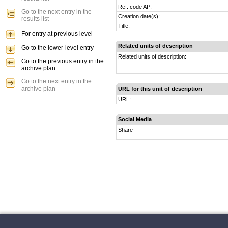
Ref. code AP:
Go to the next entry in the
Creation date(s):
results list
Title:
For entry at previous level
Related units of description
Go to the lower-level entry
Related units of description:
Go to the previous entry in the
archive plan
Go to the next entry in the
archive plan
URL for this unit of description
URL:
Social Media
Share