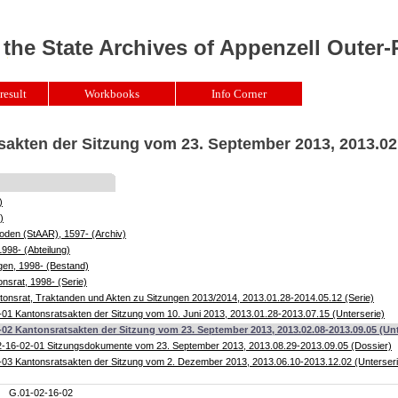
 the State Archives of Appenzell Outer
result
Workbooks
Info Corner
sakten der Sitzung vom 23. September 2013, 2013.02
)
)
oden (StAAR), 1597- (Archiv)
1998- (Abteilung)
gen, 1998- (Bestand)
nsrat, 1998- (Serie)
onsrat, Traktanden und Akten zu Sitzungen 2013/2014, 2013.01.28-2014.05.12 (Serie)
01 Kantonsratsakten der Sitzung vom 10. Juni 2013, 2013.01.28-2013.07.15 (Unterserie)
-02 Kantonsratsakten der Sitzung vom 23. September 2013, 2013.02.08-2013.09.05 (Unt
-16-02-01 Sitzungsdokumente vom 23. September 2013, 2013.08.29-2013.09.05 (Dossier)
03 Kantonsratsakten der Sitzung vom 2. Dezember 2013, 2013.06.10-2013.12.02 (Unterseri
G.01-02-16-02