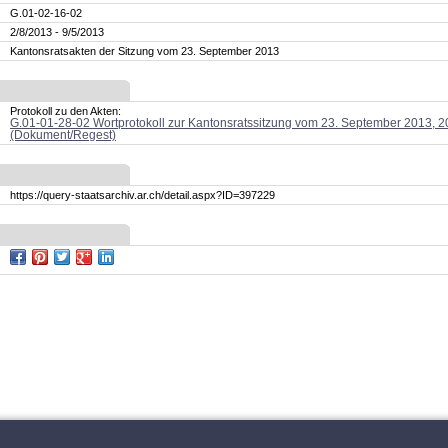
G.01-02-16-02
2/8/2013 - 9/5/2013
Kantonsratsakten der Sitzung vom 23. September 2013
Protokoll zu den Akten:
G.01-01-28-02 Wortprotokoll zur Kantonsratssitzung vom 23. September 2013, 
(Dokument/Regest)
https://query-staatsarchiv.ar.ch/detail.aspx?ID=397229