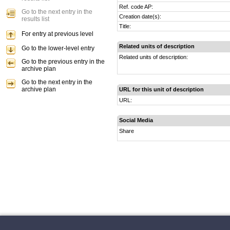
Ref. code AP:
Go to the next entry in the
Creation date(s):
results list
Title:
For entry at previous level
Related units of description
Go to the lower-level entry
Related units of description:
Go to the previous entry in the
archive plan
Go to the next entry in the
archive plan
URL for this unit of description
URL:
Social Media
Share