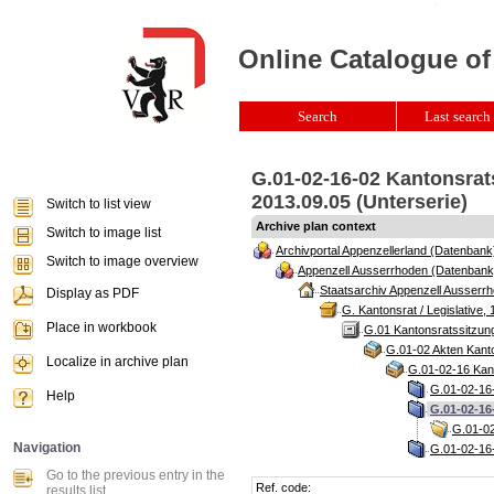
Online Catalogue of
Search
Last search 
G.01-02-16-02 Kantonsrat
2013.09.05 (Unterserie)
Switch to list view
Archive plan context
Switch to image list
Archivportal Appenzellerland (Datenbank
Switch to image overview
Appenzell Ausserrhoden (Datenbank
Staatsarchiv Appenzell Ausserrh
Display as PDF
G. Kantonsrat / Legislative, 
Place in workbook
G.01 Kantonsratssitzun
G.01-02 Akten Kanto
Localize in archive plan
G.01-02-16 Kant
G.01-02-16-
Help
G.01-02-16
G.01-02
Navigation
G.01-02-16-
Go to the previous entry in the
Ref. code:
results list