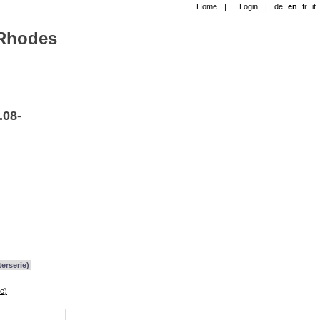
Home
|
Login
|
de
en
fr
it
-Rhodes
.08-
erserie)
e)