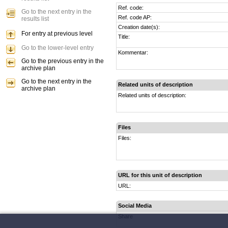
Ref. code:
Go to the next entry in the
Ref. code AP:
results list
Creation date(s):
For entry at previous level
Title:
Go to the lower-level entry
Kommentar:
Go to the previous entry in the
archive plan
Go to the next entry in the
Related units of description
archive plan
Related units of description:
Files
Files:
URL for this unit of description
URL:
Social Media
Share