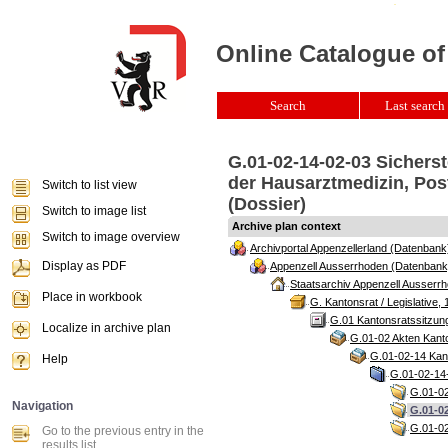
Online Catalogue of
Search
Last search 
G.01-02-14-02-03 Sicher
der Hausarztmedizin, Post
Switch to list view
(Dossier)
Switch to image list
Archive plan context
Switch to image overview
Archivportal Appenzellerland (Datenbank
Display as PDF
Appenzell Ausserrhoden (Datenbank
Staatsarchiv Appenzell Ausserrh
Place in workbook
G. Kantonsrat / Legislative, 
G.01 Kantonsratssitzun
Localize in archive plan
G.01-02 Akten Kanto
G.01-02-14 Kant
Help
G.01-02-14-
G.01-02
Navigation
G.01-0
G.01-02
Go to the previous entry in the
results list