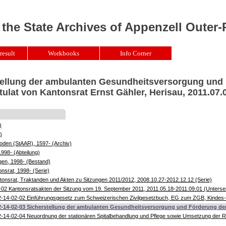
 the State Archives of Appenzell Outer
result
Workbooks
Info Corner
stellung der ambulanten Gesundheitsversorgung und
ulat von Kantonsrat Ernst Gähler, Herisau, 2011.07.
)
)
oden (StAAR), 1597- (Archiv)
1998- (Abteilung)
gen, 1998- (Bestand)
nsrat, 1998- (Serie)
onsrat, Traktanden und Akten zu Sitzungen 2011/2012, 2008.10.27-2012.12.12 (Serie)
02 Kantonsratsakten der Sitzung vom 19. September 2011, 2011.05.18-2011.09.01 (Unterser
-14-02-02 Einführungsgesetz zum Schweizerischen Zivilgesetzbuch, EG zum ZGB, Kindes- 
2-14-02-03 Sicherstellung der ambulanten Gesundheitsversorgung und Förderung der H
-14-02-04 Neuordnung der stationären Spitalbehandlung und Pflege sowie Umsetzung der Rev