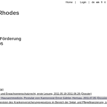
Home
|
Login
|
de
en
fr
it
-Rhodes
 Förderung
05
ie)
und Erwachsenenschutzrecht, erste Lesung, 2011.05.18-2011.06.28 (Dossier)
ausarztmedizin, Postulat von Kantonsrat Ernst Gähler, Herisau, 2011.07.05 (Dossier
ision des Krankenversicherungsgesetzes im Bereich der Spital- und Pflegefinanzierung, zw