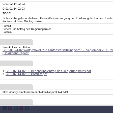
G.01-02-14-02-03
G.01-02-14-02-03
7/5/2011
Sicherstellung der ambulanten Gesundheitsversorgung und Förderung der Hausarztmedizi
Kantonsrat Ernst Gähler, Herisau
Enthält:
Bericht und Antrag des Regierungsrates
Postulat
Protokoll zu den Akten:
G.01-01-24-02 Wortprotokoll zur Kantonsratssitzung vom 19. September 2011, 2
(Dokument/Regest)
G.01-02-14-02-03 Bericht und Antrag des Regierungsrates.pdf
G.01-02-14-02-03 Postulat.pdf
https://query-staatsarchiv.ar.ch/detail.aspx?ID=405490