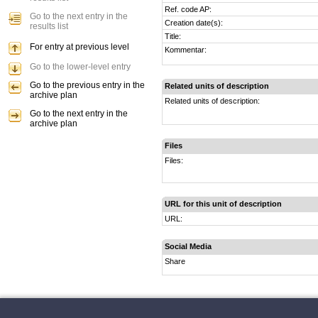
Ref. code AP:
Go to the next entry in the
Creation date(s):
results list
Title:
For entry at previous level
Kommentar:
Go to the lower-level entry
Go to the previous entry in the
Related units of description
archive plan
Related units of description:
Go to the next entry in the
archive plan
Files
Files:
URL for this unit of description
URL:
Social Media
Share