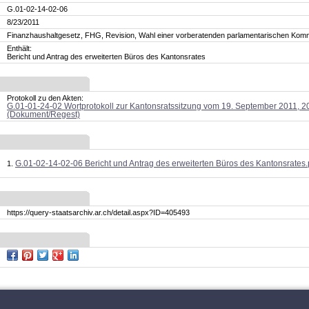
G.01-02-14-02-06
8/23/2011
Finanzhaushaltgesetz, FHG, Revision, Wahl einer vorberatenden parlamentarischen Kom
Enthält:
Bericht und Antrag des erweiterten Büros des Kantonsrates
Protokoll zu den Akten:
G.01-01-24-02 Wortprotokoll zur Kantonsratssitzung vom 19. September 2011, 2
(Dokument/Regest)
G.01-02-14-02-06 Bericht und Antrag des erweiterten Büros des Kantonsrates.
https://query-staatsarchiv.ar.ch/detail.aspx?ID=405493