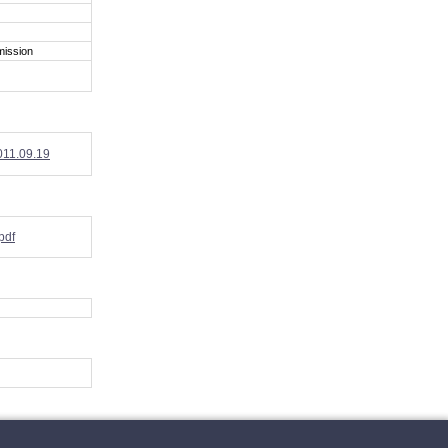
mission
011.09.19
pdf