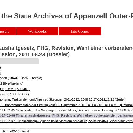
 the State Archives of Appenzell Outer
result
Workbooks
Info Corner
aushaltgesetz, FHG, Revision, Wahl einer vorberate
sion, 2011.08.23 (Dossier)
)
)
oden (StAAR), 1597- (Archiv)
1998- (Abteilung)
gen, 1998- (Bestand)
nsrat, 1998- (Serie)
onsrat, Traktanden und Akten zu Sitzungen 2011/2012, 2008.10.27-2012.12.12 (Serie)
02 Kantonsratsakten der Sitzung vom 19. September 2011, 2011.05.18-2011.09.01 (Unterser
-14-02-05 Gesetz über den Sonntags-Ladenschluss, Revision, zweite Lesung, 2011.06.07 (
2-14-02-06 Finanzhaushaltgesetz, FHG, Revision, Wahl einer vorberatenden parlament
-14-02-07 Für gleichlange Spiesse beim Nichtraucherschutz, Volksinitiative, Wahl einer vo
G.01-02-14-02-06