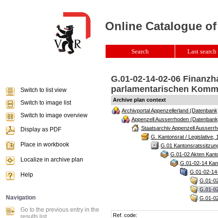
Online Catalogue of
Search
Last search 
G.01-02-14-02-06 Finanzh
parlamentarischen Kommis
Switch to list view
Archive plan context
Switch to image list
Archivportal Appenzellerland (Datenbank
Switch to image overview
Appenzell Ausserrhoden (Datenbank
Staatsarchiv Appenzell Ausserrh
Display as PDF
G. Kantonsrat / Legislative, 
Place in workbook
G.01 Kantonsratssitzun
G.01-02 Akten Kanto
Localize in archive plan
G.01-02-14 Kant
G.01-02-14-
Help
G.01-02
G.01-0
Navigation
G.01-02
Go to the previous entry in the
Ref. code:
results list