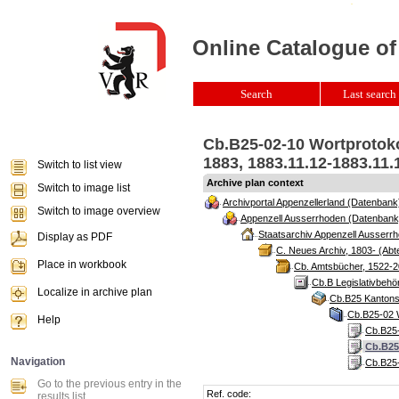
Online Catalogue of
Search
Last search 
Cb.B25-02-10 Wortprotoko
1883, 1883.11.12-1883.11
Switch to list view
Archive plan context
Switch to image list
Archivportal Appenzellerland (Datenbank
Switch to image overview
Appenzell Ausserrhoden (Datenbank
Staatsarchiv Appenzell Ausserrh
Display as PDF
C. Neues Archiv, 1803- (Abte
Place in workbook
Cb. Amtsbücher, 1522-2
Cb.B Legislativbeh
Localize in archive plan
Cb.B25 Kantonsr
Cb.B25-02 W
Help
Cb.B25-
Cb.B25
Navigation
Cb.B25-
Go to the previous entry in the
Ref. code:
results list