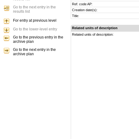
Ref. code AP:
Go to the next entry in the
Creation date(s):
results list
Title:
For entry at previous level
Related units of description
Go to the lower-level entry
Related units of description:
Go to the previous entry in the
archive plan
Go to the next entry in the
archive plan