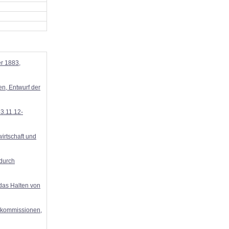
r 1883,
en, Entwurf der
3.11.12-
irtschaft und
durch
das Halten von
ikommissionen,