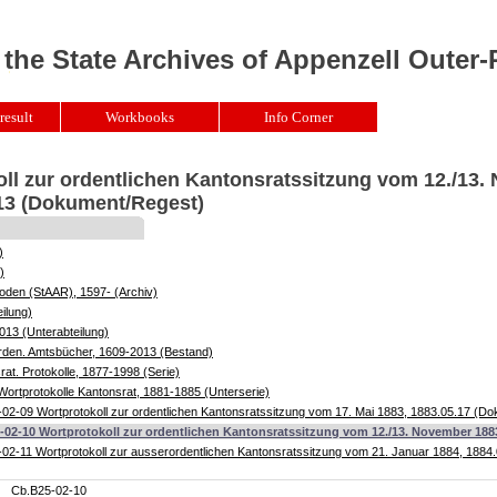
 the State Archives of Appenzell Outer
result
Workbooks
Info Corner
ll zur ordentlichen Kantonsratssitzung vom 12./13
.13 (Dokument/Regest)
)
)
oden (StAAR), 1597- (Archiv)
ilung)
013 (Unterabteilung)
örden. Amtsbücher, 1609-2013 (Bestand)
at. Protokolle, 1877-1998 (Serie)
ortprotokolle Kantonsrat, 1881-1885 (Unterserie)
02-09 Wortprotokoll zur ordentlichen Kantonsratssitzung vom 17. Mai 1883, 1883.05.17 (D
-02-10 Wortprotokoll zur ordentlichen Kantonsratssitzung vom 12./13. November 1883
02-11 Wortprotokoll zur ausserordentlichen Kantonsratssitzung vom 21. Januar 1884, 188
Cb.B25-02-10