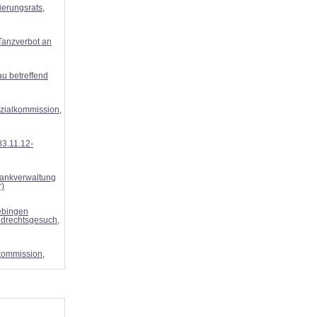
ierungsrats,
Tanzverbot an
au betreffend
zialkommission,
83.11.12-
bankverwaltung
r)
ebingen
ndrechtsgesuch,
kommission,