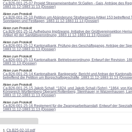
Ca.B26-001-25-07 Projekt Strasseneisenbahn St.Gallen - Gais, Anträge des Reg
1883.11.12-1883.11.13 (Dossier)
Akten zum Protokoll:
Ca.B26-001-25-10 Petition um Abänderung Strafgesetzes Artikel 153 betreffend 
Sonntagen und Festtagen, 1883.11.12-1883.11.13 (Dossier)
Akten zum Protokoll:
Ca.B26-001-25-11 Aufhebung Impfzwang, Initiative der Grütlivereinsektion Heris
Artikel 40 der Sanitätsverordnung, 1883.11.12-1883.11.13 (Dossier)
Akten zum Protokoll:
Ca.B26-001-25-12 Kantonalbank, Prüfung des Geschäftsgangs, Anträge der Spe
1883.11.12-1883.11.13 (Dossier)
Akten zum Protokoll:
Ca.B26-001-25-13 Kantonalbank, Betriebsverordnung, Entwurf der Revision, 18
1883.11.13 (Dossier)
Akten zum Protokoll:
Ca.B26-001-25-14 Kantonalbank, Bankgesetz, Bericht und Antrag der Kantonal
betreffend die Petition um Bürgschaftsgeschäfte, 1883.11.12-1883.11.13 (Dossie
Akten zum Protokoll:
Ca.B26-001-25-15 Jakob Schall, *1824, und Jakob Schall (Sohn), *1864, von Ki
Königreich Württemberg Oberamt Rottenberg, Steinhauer, in Walzenhausen, La
1883.11.12-1883.11.13 (Dossier)
Akten zum Protokoll:
Ca.B26-001-25-16 Reglement für die Zwangsarbeitsanstalt, Entwurf der Spezial
1883.11.12-1883.11.13 (Dossier)
Cb.B25-02-10.pdf