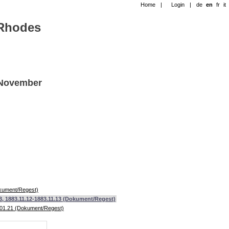
Home
|
Login
|
de
en
fr
it
-Rhodes
. November
okument/Regest)
, 1883.11.12-1883.11.13 (Dokument/Regest)
4.01.21 (Dokument/Regest)