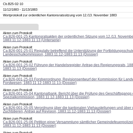
Cb.B25-02-10
11/12/1883 - 11/13/1883
Wortprotokoll zur ordentlichen Kantonsratssitzung vom 12./13. November 1883
Akten zum Protokoll:
Ca.B26-001-25 Kantonsratsakten der ordentlichen Sitzung vom 12./13. Novembe
1883.11.12-1883.11.13 (Unterserie)
Akten zum Protokoll:
Ca.B26-001-25-01 Regulativ betreffend die Unterstützung der Fortbildungsschul
Landesschulkommission, 1883.11.12-1883.11.13 (Dossier)
Akten zum Protokoll:
Ca.B26-001-25-02 Führung der Handelsregister, Antrag des Regierungsrats, 188
1883.11.13 (Dossier)
Akten zum Protokoll:
Ca.B26-001-25-03 Forstverordnung, Revisionsentwurf der Kommission für Landw
Forstwesen, 1883.11.12-1883.11.13 (Dossier)
Akten zum Protokoll:
Ca.B26-001-25-04 Kantonalbank, Bericht über die Prüfung des Geschäftsgangs 
Spezialkommission, 1883.11.12-1883.11.13 (Dossier)
Akten zum Protokoll:
Ca.B26-001-25-05 Verordnung über die kantonalen Viehaustellungen und über 
Zuchtstieren, Antrag auf Revision, 1883.11.12-1883.11.13 (Dossier)
Akten zum Protokoll:
Ca.B26-001-25-06 Petition einer Versammlung sämtlicher Gemeindefeuerpolize
1883.11.12-1883.11.13 (Dossier)
Akten zum Protokoll: