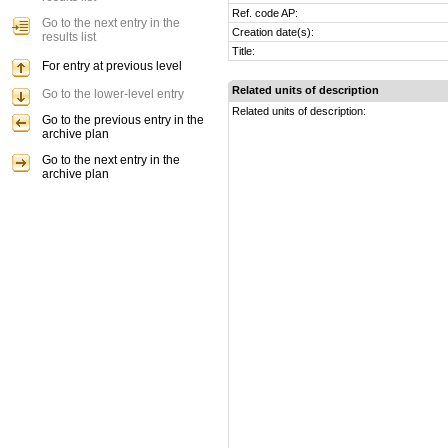
Ref. code AP:
Go to the next entry in the
Creation date(s):
results list
Title:
For entry at previous level
Related units of description
Go to the lower-level entry
Related units of description:
Go to the previous entry in the
archive plan
Go to the next entry in the
archive plan