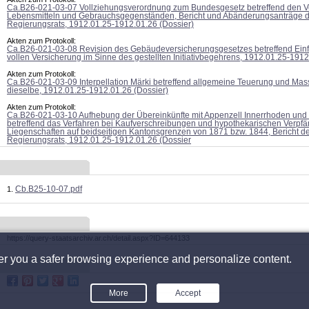
Ca.B26-021-03-07 Vollziehungsverordnung zum Bundesgesetz betreffend den Ve
Lebensmitteln und Gebrauchsgegenständen, Bericht und Abänderungsanträge 
Regierungsrats, 1912.01.25-1912.01.26 (Dossier)
Akten zum Protokoll:
Ca.B26-021-03-08 Revision des Gebäudeversicherungsgesetzes betreffend Ein
vollen Versicherung im Sinne des gestellten Initiativbegehrens, 1912.01.25-1912
Akten zum Protokoll:
Ca.B26-021-03-09 Interpellation Märki betreffend allgemeine Teuerung und M
dieselbe, 1912.01.25-1912.01.26 (Dossier)
Akten zum Protokoll:
Ca.B26-021-03-10 Aufhebung der Übereinkünfte mit Appenzell Innerrhoden und 
betreffend das Verfahren bei Kaufverschreibungen und hypothekarischen Verpf
Liegenschaften auf beidseitigen Kantonsgrenzen von 1871 bzw. 1844, Bericht d
Regierungsrats, 1912.01.25-1912.01.26 (Dossier
Cb.B25-10-07.pdf
https://query-staatsarchiv.ar.ch/detail.aspx?ID=644133
fer you a safer browsing experience and personalize content.
More
Accept