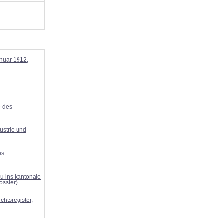
anuar 1912,
e des
ustrie und
es
u ins kantonale
ossier)
htsregister,