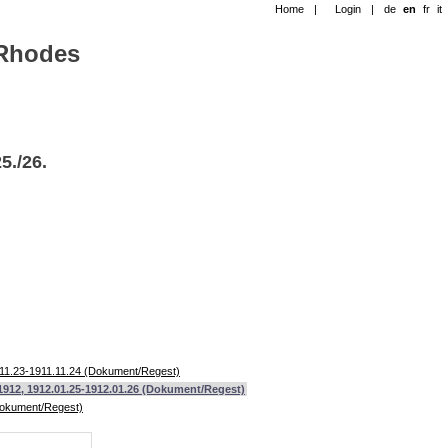
Home
|
Login
|
de
en
fr
it
-Rhodes
5./26.
.11.23-1911.11.24 (Dokument/Regest)
1912, 1912.01.25-1912.01.26 (Dokument/Regest)
(Dokument/Regest)