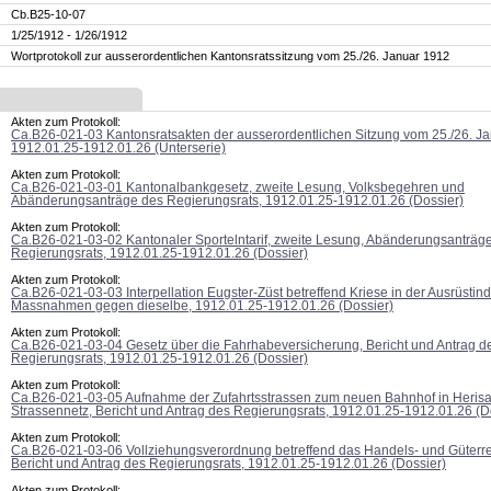
Cb.B25-10-07
1/25/1912 - 1/26/1912
Wortprotokoll zur ausserordentlichen Kantonsratssitzung vom 25./26. Januar 1912
Akten zum Protokoll:
Ca.B26-021-03 Kantonsratsakten der ausserordentlichen Sitzung vom 25./26. J
1912.01.25-1912.01.26 (Unterserie)
Akten zum Protokoll:
Ca.B26-021-03-01 Kantonalbankgesetz, zweite Lesung, Volksbegehren und
Abänderungsanträge des Regierungsrats, 1912.01.25-1912.01.26 (Dossier)
Akten zum Protokoll:
Ca.B26-021-03-02 Kantonaler Sportelntarif, zweite Lesung, Abänderungsanträg
Regierungsrats, 1912.01.25-1912.01.26 (Dossier)
Akten zum Protokoll:
Ca.B26-021-03-03 Interpellation Eugster-Züst betreffend Kriese in der Ausrüstind
Massnahmen gegen dieselbe, 1912.01.25-1912.01.26 (Dossier)
Akten zum Protokoll:
Ca.B26-021-03-04 Gesetz über die Fahrhabeversicherung, Bericht und Antrag d
Regierungsrats, 1912.01.25-1912.01.26 (Dossier)
Akten zum Protokoll:
Ca.B26-021-03-05 Aufnahme der Zufahrtsstrassen zum neuen Bahnhof in Herisa
Strassennetz, Bericht und Antrag des Regierungsrats, 1912.01.25-1912.01.26 (D
Akten zum Protokoll:
Ca.B26-021-03-06 Vollziehungsverordnung betreffend das Handels- und Güterrec
Bericht und Antrag des Regierungsrats, 1912.01.25-1912.01.26 (Dossier)
Akten zum Protokoll: