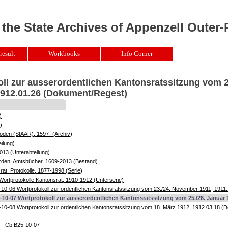
 the State Archives of Appenzell Outer
result
Workbooks
Info Corner
ll zur ausserordentlichen Kantonsratssitzung vom 2
1912.01.26 (Dokument/Regest)
)
)
oden (StAAR), 1597- (Archiv)
ilung)
013 (Unterabteilung)
örden. Amtsbücher, 1609-2013 (Bestand)
at. Protokolle, 1877-1998 (Serie)
ortprotokolle Kantonsrat, 1910-1912 (Unterserie)
10-06 Wortprotokoll zur ordentlichen Kantonsratssitzung vom 23./24. November 1911, 1911
-10-07 Wortprotokoll zur ausserordentlichen Kantonsratssitzung vom 25./26. Januar 
10-08 Wortprotokoll zur ordentlichen Kantonsratssitzung vom 18. März 1912, 1912.03.18 
Cb.B25-10-07