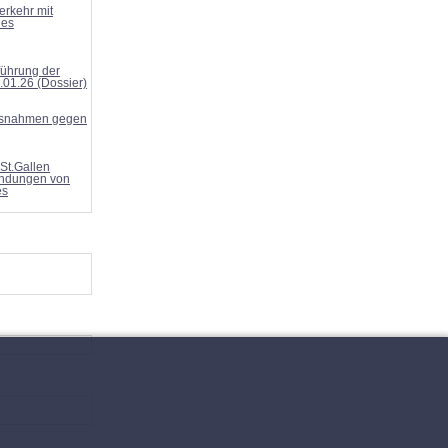
rkehr mit
des
führung der
.01.26 (Dossier)
assnahmen gegen
St.Gallen
ändungen von
es