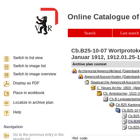
Online Catalogue of
Search
Last search 
Cb.B25-10-07 Wortprotoko
Januar 1912, 1912.01.25-
Switch to list view
Archive plan context
Switch to image list
Archivportal Appenzellerland (Datenbank
Switch to image overview
Appenzell Ausserrhoden (Datenbank
Staatsarchiv Appenzell Ausserrh
Display as PDF
C. Neues Archiv, 1803- (Abte
Place in workbook
Cb. Amtsbücher, 1522-2
Cb.B Legislativbeh
Localize in archive plan
Cb.B25 Kantonsr
Cb.B25-10 W
Help
Cb.B25-
Cb.B25
Navigation
Cb.B25-
Go to the previous entry in the
Ref. code:
results list