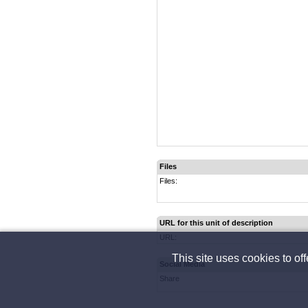
Files
Files:
URL for this unit of description
URL:
This site uses cookies to of
Social Media
Share