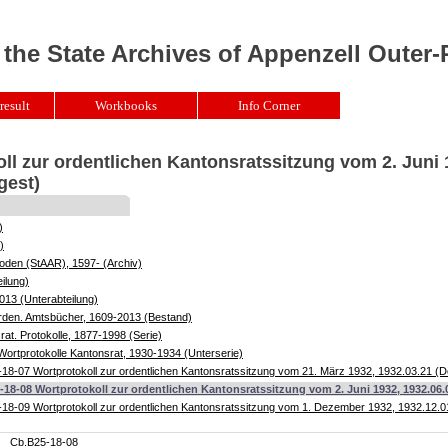
 the State Archives of Appenzell Outer
result
Workbooks
Info Corner
ll zur ordentlichen Kantonsratssitzung vom 2. Juni 
gest)
)
)
oden (StAAR), 1597- (Archiv)
ilung)
013 (Unterabteilung)
örden. Amtsbücher, 1609-2013 (Bestand)
at. Protokolle, 1877-1998 (Serie)
ortprotokolle Kantonsrat, 1930-1934 (Unterserie)
18-07 Wortprotokoll zur ordentlichen Kantonsratssitzung vom 21. März 1932, 1932.03.21 
-18-08 Wortprotokoll zur ordentlichen Kantonsratssitzung vom 2. Juni 1932, 1932.06
18-09 Wortprotokoll zur ordentlichen Kantonsratssitzung vom 1. Dezember 1932, 1932.12.
Cb.B25-18-08