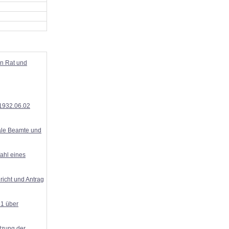
n Rat und
1932.06.02
ale Beamte und
ahl eines
richt und Antrag
1 über
tzung der