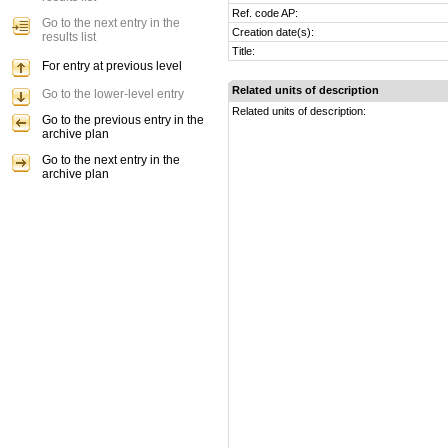
Ref. code AP:
Go to the next entry in the
Creation date(s):
results list
Title:
For entry at previous level
Related units of description
Go to the lower-level entry
Related units of description:
Go to the previous entry in the
archive plan
Go to the next entry in the
archive plan