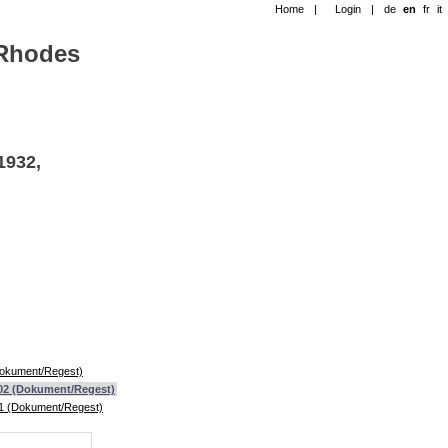
Home
|
Login
|
de
en
fr
it
-Rhodes
1932,
(Dokument/Regest)
.02 (Dokument/Regest)
01 (Dokument/Regest)