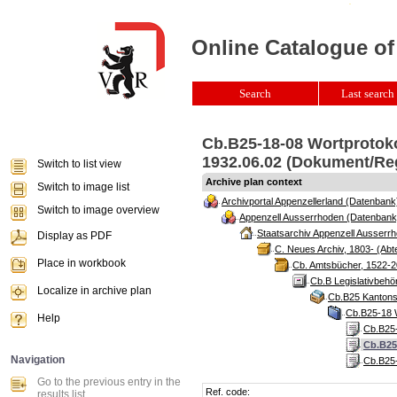
Online Catalogue of
Search
Last search 
Cb.B25-18-08 Wortprotoko
1932.06.02 (Dokument/Re
Switch to list view
Archive plan context
Switch to image list
Archivportal Appenzellerland (Datenbank
Switch to image overview
Appenzell Ausserrhoden (Datenbank
Staatsarchiv Appenzell Ausserrh
Display as PDF
C. Neues Archiv, 1803- (Abte
Place in workbook
Cb. Amtsbücher, 1522-2
Cb.B Legislativbeh
Localize in archive plan
Cb.B25 Kantonsr
Cb.B25-18 W
Help
Cb.B25-
Cb.B25
Navigation
Cb.B25-
Go to the previous entry in the
Ref. code:
results list