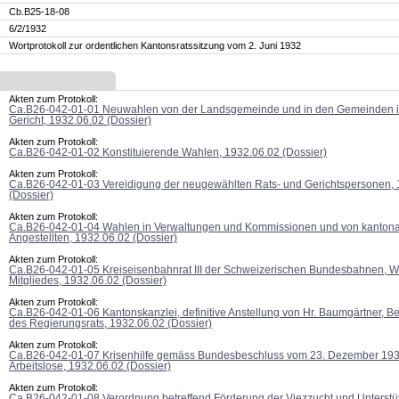
Cb.B25-18-08
6/2/1932
Wortprotokoll zur ordentlichen Kantonsratssitzung vom 2. Juni 1932
Akten zum Protokoll:
Ca.B26-042-01-01 Neuwahlen von der Landsgemeinde und in den Gemeinden i
Gericht, 1932.06.02 (Dossier)
Akten zum Protokoll:
Ca.B26-042-01-02 Konstituierende Wahlen, 1932.06.02 (Dossier)
Akten zum Protokoll:
Ca.B26-042-01-03 Vereidigung der neugewählten Rats- und Gerichtspersonen, 
(Dossier)
Akten zum Protokoll:
Ca.B26-042-01-04 Wahlen in Verwaltungen und Kommissionen und von kanton
Angestellten, 1932.06.02 (Dossier)
Akten zum Protokoll:
Ca.B26-042-01-05 Kreiseisenbahnrat III der Schweizerischen Bundesbahnen, W
Mitgliedes, 1932.06.02 (Dossier)
Akten zum Protokoll:
Ca.B26-042-01-06 Kantonskanzlei, definitive Anstellung von Hr. Baumgärtner, Be
des Regierungsrats, 1932.06.02 (Dossier)
Akten zum Protokoll:
Ca.B26-042-01-07 Krisenhilfe gemäss Bundesbeschluss vom 23. Dezember 193
Arbeitslose, 1932.06.02 (Dossier)
Akten zum Protokoll:
Ca.B26-042-01-08 Verordnung betreffend Förderung der Viezzucht und Unterstü