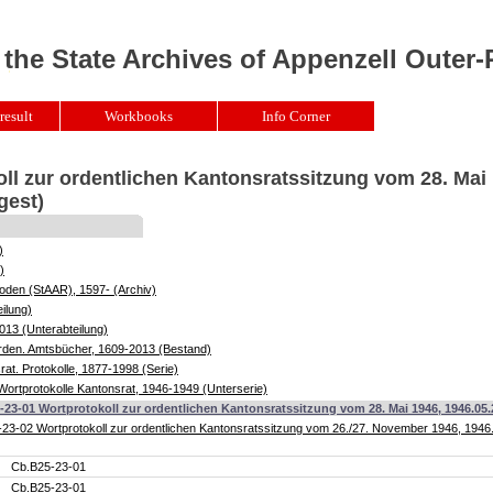
 the State Archives of Appenzell Outer
result
Workbooks
Info Corner
ll zur ordentlichen Kantonsratssitzung vom 28. Mai 
gest)
)
)
oden (StAAR), 1597- (Archiv)
ilung)
013 (Unterabteilung)
örden. Amtsbücher, 1609-2013 (Bestand)
at. Protokolle, 1877-1998 (Serie)
ortprotokolle Kantonsrat, 1946-1949 (Unterserie)
-23-01 Wortprotokoll zur ordentlichen Kantonsratssitzung vom 28. Mai 1946, 1946.0
23-02 Wortprotokoll zur ordentlichen Kantonsratssitzung vom 26./27. November 1946, 194
Cb.B25-23-01
Cb.B25-23-01