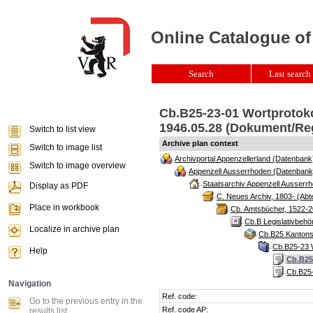
Online Catalogue of
Search
Last search 
Cb.B25-23-01 Wortprotoko
1946.05.28 (Dokument/Re
Switch to list view
Archive plan context
Switch to image list
Archivportal Appenzellerland (Datenbank
Switch to image overview
Appenzell Ausserrhoden (Datenbank
Staatsarchiv Appenzell Ausserrh
Display as PDF
C. Neues Archiv, 1803- (Abte
Place in workbook
Cb. Amtsbücher, 1522-2
Cb.B Legislativbeh
Localize in archive plan
Cb.B25 Kantonsr
Cb.B25-23 W
Help
Cb.B25
Cb.B25-
Navigation
Ref. code:
Go to the previous entry in the
Ref. code AP:
results list