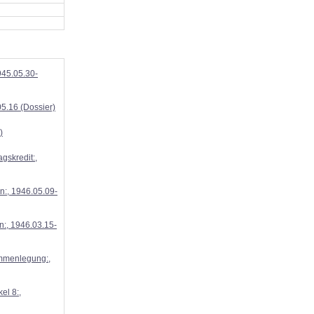
945.05.30-
5.16 (Dossier)
)
gskredit:,
n:, 1946.05.09-
n:, 1946.03.15-
ammenlegung:,
el 8:,