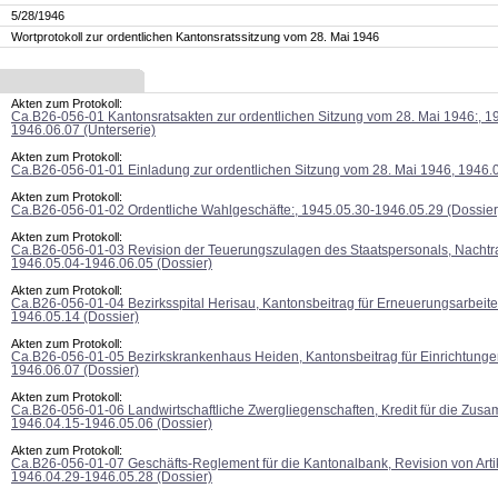
5/28/1946
Wortprotokoll zur ordentlichen Kantonsratssitzung vom 28. Mai 1946
Akten zum Protokoll:
Ca.B26-056-01 Kantonsratsakten zur ordentlichen Sitzung vom 28. Mai 1946:, 1
1946.06.07 (Unterserie)
Akten zum Protokoll:
Ca.B26-056-01-01 Einladung zur ordentlichen Sitzung vom 28. Mai 1946, 1946.0
Akten zum Protokoll:
Ca.B26-056-01-02 Ordentliche Wahlgeschäfte:, 1945.05.30-1946.05.29 (Dossier
Akten zum Protokoll:
Ca.B26-056-01-03 Revision der Teuerungszulagen des Staatspersonals, Nachtra
1946.05.04-1946.06.05 (Dossier)
Akten zum Protokoll:
Ca.B26-056-01-04 Bezirksspital Herisau, Kantonsbeitrag für Erneuerungsarbeite
1946.05.14 (Dossier)
Akten zum Protokoll:
Ca.B26-056-01-05 Bezirkskrankenhaus Heiden, Kantonsbeitrag für Einrichtunge
1946.06.07 (Dossier)
Akten zum Protokoll:
Ca.B26-056-01-06 Landwirtschaftliche Zwergliegenschaften, Kredit für die Zus
1946.04.15-1946.05.06 (Dossier)
Akten zum Protokoll:
Ca.B26-056-01-07 Geschäfts-Reglement für die Kantonalbank, Revision von Artik
1946.04.29-1946.05.28 (Dossier)