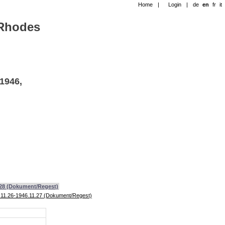
Home
|
Login
|
de
en
fr
it
-Rhodes
1946,
5.28 (Dokument/Regest)
6.11.26-1946.11.27 (Dokument/Regest)