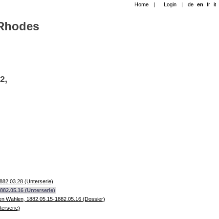
Home
|
Login
|
de
en
fr
it
-Rhodes
2,
882.03.28 (Unterserie)
882.05.16 (Unterserie)
en Wahlen, 1882.05.15-1882.05.16 (Dossier)
terserie)