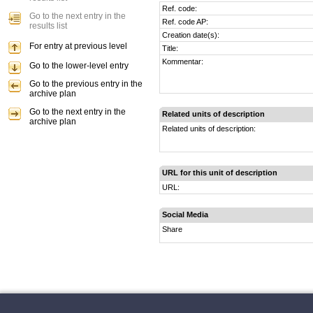
Ref. code:
Go to the next entry in the
Ref. code AP:
results list
Creation date(s):
For entry at previous level
Title:
Kommentar:
Go to the lower-level entry
Go to the previous entry in the
archive plan
Go to the next entry in the
Related units of description
archive plan
Related units of description:
URL for this unit of description
URL:
Social Media
Share