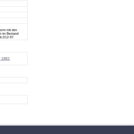
form mit den
en im Bestand
Cb.D12-97.
i 1882,