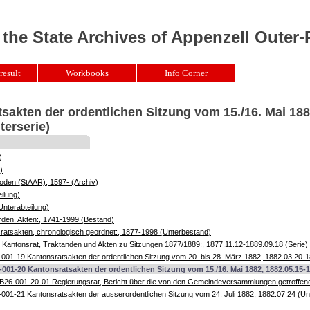
 the State Archives of Appenzell Outer
result
Workbooks
Info Corner
sakten der ordentlichen Sitzung vom 15./16. Mai 188
terserie)
)
)
oden (StAAR), 1597- (Archiv)
ilung)
Unterabteilung)
rden. Akten:, 1741-1999 (Bestand)
atsakten, chronologisch geordnet:, 1877-1998 (Unterbestand)
Kantonsrat, Traktanden und Akten zu Sitzungen 1877/1889:, 1877.11.12-1889.09.18 (Serie)
001-19 Kantonsratsakten der ordentlichen Sitzung vom 20. bis 28. März 1882, 1882.03.20-1
001-20 Kantonsratsakten der ordentlichen Sitzung vom 15./16. Mai 1882, 1882.05.15-1
B26-001-20-01 Regierungsrat, Bericht über die von den Gemeindeversammlungen getroffen
001-21 Kantonsratsakten der ausserordentlichen Sitzung vom 24. Juli 1882, 1882.07.24 (Un