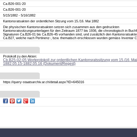
Ca.B26-001-20
Ca.B26-001-20
5/15/1882 - 5/16/1882
Kantonsratsakten der ordentlichen Sitzung vom 15./16. Mai 1882
Die physischen Kantonsratsakten setzen sich zusammen aus den gedruckten
Kantonsratssitzungsunterlagen für den Zeitraum 1877 bis 1936, die chronologisch in Buch
Signaturen Ca.B26-01 bis Ca.B26-45 vorhanden sind, und zusätzlich den Kantonsratsakt
Ca.B27, welche nach Pertinenz-, bzw. thematisch erschlossen wurden gemäss Inventar 
Protokoll zu den Akten:
Cb.B25-02-05 Wortprotokoll zur ordentlichen Kantonsratssitzung vom 15./16. Ma
1882.05.15-1882.05.16 (Dokument/Regest)
https://query-staatsarchiv.ar.ch/detail.aspx?ID=645016