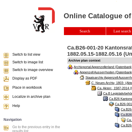
Online Catalogue of
Search
Last search 
Ca.B26-001-20 Kantonsrat
1882.05.15-1882.05.16 (Un
Switch to list view
Archive plan context
Switch to image list
Archivportal Appenzellerland (Datenbank
Switch to image overview
Appenzell Ausserrhoden (Datenbank
Staatsarchiv Appenzell Ausserrh
Display as PDF
C. Neues Archiv, 1803- (Abte
Place in workbook
Ca. Akten:, 1587-2014 (
Ca.B Legislativbehö
Localize in archive plan
Ca.B26 Kantonsr
Ca.B26-001 
Help
Ca.B26-
Ca.B26-
Navigation
Ca.
Ca.B26-
Go to the previous entry in the
results list