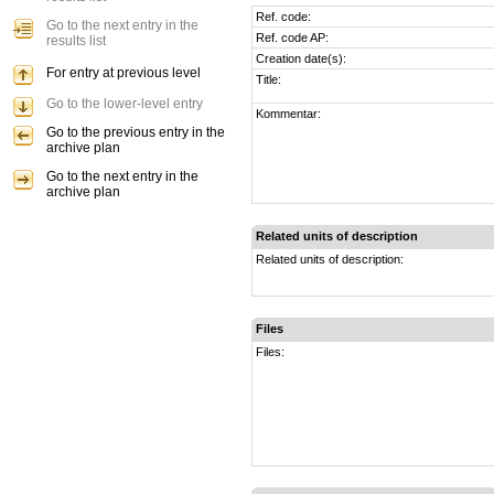
Ref. code:
Go to the next entry in the
Ref. code AP:
results list
Creation date(s):
For entry at previous level
Title:
Go to the lower-level entry
Kommentar:
Go to the previous entry in the
archive plan
Go to the next entry in the
archive plan
Related units of description
Related units of description:
Files
Files: