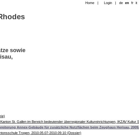
Home
|
Login
|
de
en
fr
it
-Rhodes
ätze sowie
isau,
rie)
anton St. Gallen im Bereich bedeutender überregionaler Kultureinrichtungen, IKZAV Kultur 
breiterung Annex-Gebäude für zusätzliche Nutzflächen beim Zeughaus Herisau, 2009.1
ntonsschule Trogen, 2010.05.07-2010.09.10 (Dossier)