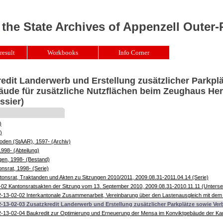
 the State Archives of Appenzell Outer
result
Workbooks
Info Corner
redit Landerwerb und Erstellung zusätzlicher Parkpl
ude für zusätzliche Nutzflächen beim Zeughaus Her
ssier)
)
)
oden (StAAR), 1597- (Archiv)
1998- (Abteilung)
gen, 1998- (Bestand)
nsrat, 1998- (Serie)
onsrat, Traktanden und Akten zu Sitzungen 2010/2011, 2009.08.31-2011.04.14 (Serie)
02 Kantonsratsakten der Sitzung vom 13. September 2010, 2009.08.31-2010.11.11 (Unterse
-13-02-02 Interkantonale Zusammenarbeit, Vereinbarung über den Lastenausgleich mit dem K
2-13-02-03 Zusatzkredit Landerwerb und Erstellung zusätzlicher Parkplätze sowie Ver
-13-02-04 Baukredit zur Optimierung und Erneuerung der Mensa im Konviktgebäude der Ka