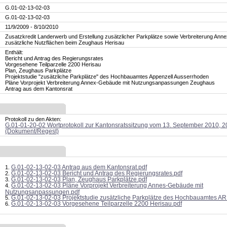
G.01-02-13-02-03
G.01-02-13-02-03
11/9/2009 - 8/10/2010
Zusatzkredit Landerwerb und Erstellung zusätzlicher Parkplätze sowie Verbreiterung Ann
zusätzliche Nutzflächen beim Zeughaus Herisau
Enthält:
Bericht und Antrag des Regierungsrates
Vorgesehene Teilparzelle 2200 Herisau
Plan, Zeughaus Parkplätze
Projektstudie "zusätzliche Parkplätze" des Hochbauamtes Appenzell Ausserrhoden
Pläne Vorprojekt Verbreiterung Annex-Gebäude mit Nutzungsanpassungen Zeughaus
Antrag aus dem Kantonsrat
Protokoll zu den Akten:
G.01-01-20-02 Wortprotokoll zur Kantonsratssitzung vom 13. September 2010, 
(Dokument/Regest)
G.01-02-13-02-03 Antrag aus dem Kantonsrat.pdf
G.01-02-13-02-03 Bericht und Antrag des Regierungsrates.pdf
G.01-02-13-02-03 Plan, Zeughaus Parkplätze.pdf
G.01-02-13-02-03 Pläne Vorprojekt Verbreiterung Annes-Gebäude mit
Nutzungsanpassungen.pdf
G.01-02-13-02-03 Projektstudie zusätzliche Parkplätze des Hochbauamtes AR
G.01-02-13-02-03 Vorgesehene Teilparzelle 2200 Herisau.pdf