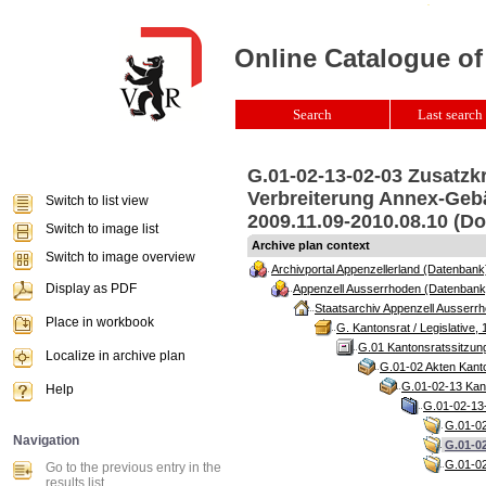
Online Catalogue of
Search
Last search 
G.01-02-13-02-03 Zusatzk
Verbreiterung Annex-Gebä
Switch to list view
2009.11.09-2010.08.10 (Do
Switch to image list
Archive plan context
Switch to image overview
Archivportal Appenzellerland (Datenbank
Display as PDF
Appenzell Ausserrhoden (Datenbank
Staatsarchiv Appenzell Ausserrh
Place in workbook
G. Kantonsrat / Legislative, 
G.01 Kantonsratssitzun
Localize in archive plan
G.01-02 Akten Kanto
G.01-02-13 Kant
Help
G.01-02-13-
G.01-02
Navigation
G.01-0
G.01-02
Go to the previous entry in the
results list