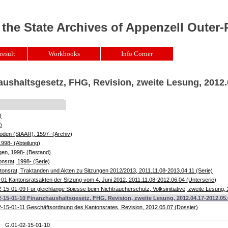
 the State Archives of Appenzell Outer
result
Workbooks
Info Corner
aushaltsgesetz, FHG, Revision, zweite Lesung, 2012.
)
)
oden (StAAR), 1597- (Archiv)
1998- (Abteilung)
gen, 1998- (Bestand)
nsrat, 1998- (Serie)
onsrat, Traktanden und Akten zu Sitzungen 2012/2013, 2011.11.08-2013.04.11 (Serie)
01 Kantonsratsakten der Sitzung vom 4. Juni 2012, 2011.11.08-2012.06.04 (Unterserie)
-15-01-09 Für gleichlange Spiesse beim Nichtraucherschutz, Volksinitiative, zweite Lesung,
-15-01-10 Finanzhaushaltsgesetz, FHG, Revision, zweite Lesung, 2012.04.17-2012.05.
-15-01-11 Geschäftsordnung des Kantonsrates, Revision, 2012.05.07 (Dossier)
G.01-02-15-01-10