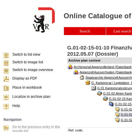
Online Catalogue of
Search
Last search 
G.01-02-15-01-10 Finanzh
2012.05.07 (Dossier)
Switch to list view
Archive plan context
Switch to image list
Archivportal Appenzellerland (Datenbank
Switch to image overview
Appenzell Ausserrhoden (Datenbank
Staatsarchiv Appenzell Ausserrh
Display as PDF
G. Kantonsrat / Legislative, 
Place in workbook
G.01 Kantonsratssitzun
G.01-02 Akten Kanto
Localize in archive plan
G.01-02-15 Kant
G.01-02-15-
Help
G.01-02
G.01-02
Navigation
G.01-02
Go to the previous entry in the
Ref. code:
results list