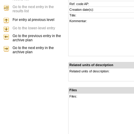
Ref. code AP:
Go to the next entry in the
Creation date(s):
results list
Title:
For entry at previous level
Kommentar:
Go to the lower-level entry
Go to the previous entry in the
archive plan
Go to the next entry in the
archive plan
Related units of description
Related units of description:
Files
Files: