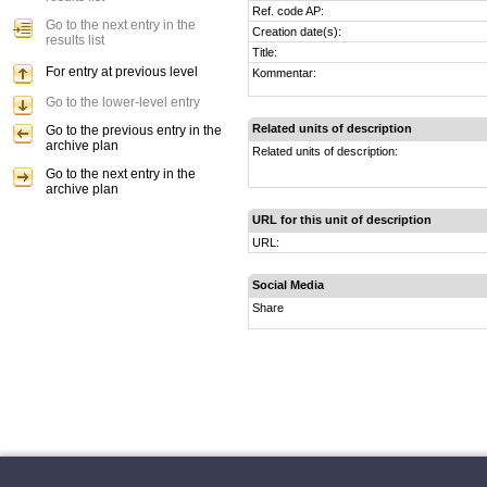
Ref. code AP:
Go to the next entry in the
Creation date(s):
results list
Title:
For entry at previous level
Kommentar:
Go to the lower-level entry
Related units of description
Go to the previous entry in the
archive plan
Related units of description:
Go to the next entry in the
archive plan
URL for this unit of description
URL:
Social Media
Share