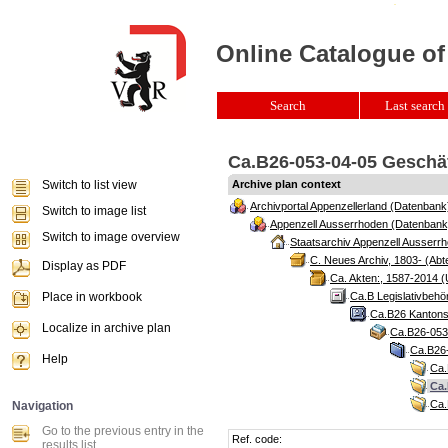
Online Catalogue of
Search
Last search 
Ca.B26-053-04-05 Geschäf
Switch to list view
Archive plan context
Archivportal Appenzellerland (Datenbank
Switch to image list
Appenzell Ausserrhoden (Datenbank
Switch to image overview
Staatsarchiv Appenzell Ausserrh
C. Neues Archiv, 1803- (Abte
Display as PDF
Ca. Akten:, 1587-2014 (
Place in workbook
Ca.B Legislativbehö
Ca.B26 Kantonsr
Localize in archive plan
Ca.B26-053 
Ca.B26-
Help
Ca.
Ca.
Ca.
Navigation
Go to the previous entry in the
Ref. code:
results list