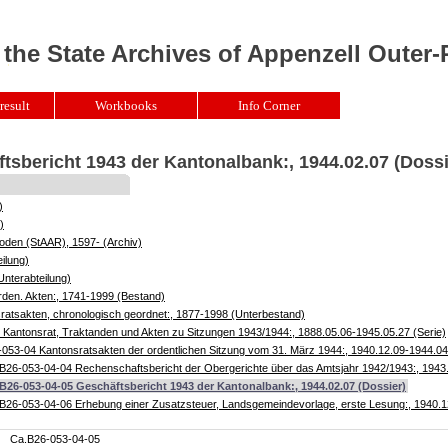
 the State Archives of Appenzell Outer
result
Workbooks
Info Corner
tsbericht 1943 der Kantonalbank:, 1944.02.07 (Dossi
)
)
oden (StAAR), 1597- (Archiv)
ilung)
Unterabteilung)
rden. Akten:, 1741-1999 (Bestand)
atsakten, chronologisch geordnet:, 1877-1998 (Unterbestand)
Kantonsrat, Traktanden und Akten zu Sitzungen 1943/1944:, 1888.05.06-1945.05.27 (Serie)
053-04 Kantonsratsakten der ordentlichen Sitzung vom 31. März 1944:, 1940.12.09-1944.04
B26-053-04-04 Rechenschaftsbericht der Obergerichte über das Amtsjahr 1942/1943:, 1943.
B26-053-04-05 Geschäftsbericht 1943 der Kantonalbank:, 1944.02.07 (Dossier)
B26-053-04-06 Erhebung einer Zusatzsteuer, Landsgemeindevorlage, erste Lesung:, 1940.1
Ca.B26-053-04-05