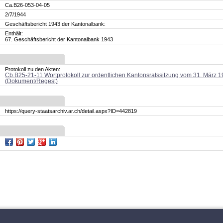
Ca.B26-053-04-05
2/7/1944
Geschäftsbericht 1943 der Kantonalbank:
Enthält:
67. Geschäftsbericht der Kantonalbank 1943
Protokoll zu den Akten:
Cb.B25-21-11 Wortprotokoll zur ordentlichen Kantonsratssitzung vom 31. März 
(Dokument/Regest)
https://query-staatsarchiv.ar.ch/detail.aspx?ID=442819