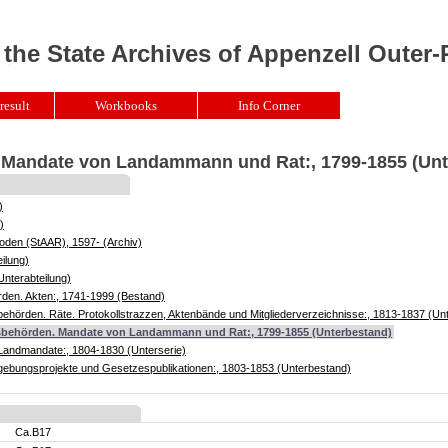
 the State Archives of Appenzell Outer
result
Workbooks
Info Corner
Mandate von Landammann und Rat:, 1799-1855 (Unt
)
)
oden (StAAR), 1597- (Archiv)
ilung)
Unterabteilung)
rden. Akten:, 1741-1999 (Bestand)
hörden. Räte. Protokollstrazzen, Aktenbände und Mitgliederverzeichnisse:, 1813-1837 (Un
behörden. Mandate von Landammann und Rat:, 1799-1855 (Unterbestand)
Landmandate:, 1804-1830 (Unterserie)
ebungsprojekte und Gesetzespublikationen:, 1803-1853 (Unterbestand)
Ca.B17