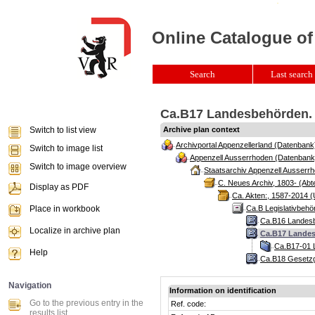
Online Catalogue of
Search
Last search 
Ca.B17 Landesbehörden. 
Switch to list view
Archive plan context
Archivportal Appenzellerland (Datenbank
Switch to image list
Appenzell Ausserrhoden (Datenbank
Switch to image overview
Staatsarchiv Appenzell Ausserrh
C. Neues Archiv, 1803- (Abte
Display as PDF
Ca. Akten:, 1587-2014 (
Place in workbook
Ca.B Legislativbehö
Ca.B16 Landesbe
Localize in archive plan
Ca.B17 Landes
Ca.B17-01 
Help
Ca.B18 Gesetzg
Navigation
Information on identification
Go to the previous entry in the
Ref. code:
results list