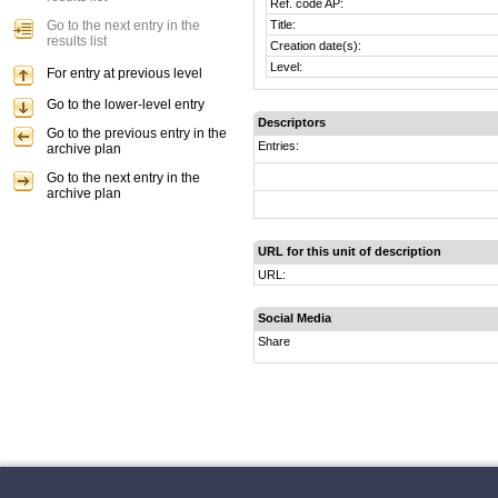
Ref. code AP:
Go to the next entry in the
Title:
results list
Creation date(s):
Level:
For entry at previous level
Go to the lower-level entry
Descriptors
Go to the previous entry in the
Entries:
archive plan
Go to the next entry in the
archive plan
URL for this unit of description
URL:
Social Media
Share