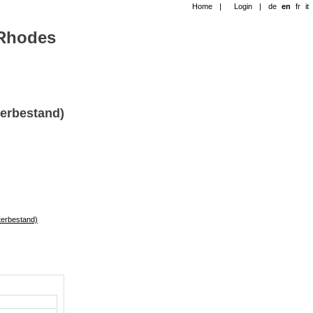
Home
|
Login
|
de
en
fr
it
-Rhodes
erbestand)
terbestand)