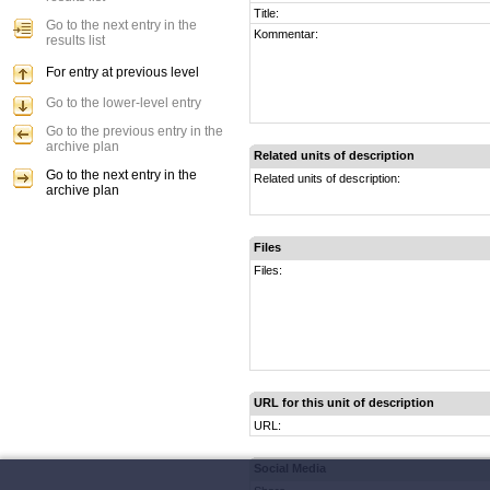
Title:
Go to the next entry in the
Kommentar:
results list
For entry at previous level
Go to the lower-level entry
Go to the previous entry in the
archive plan
Related units of description
Go to the next entry in the
Related units of description:
archive plan
Files
Files:
URL for this unit of description
URL:
Social Media