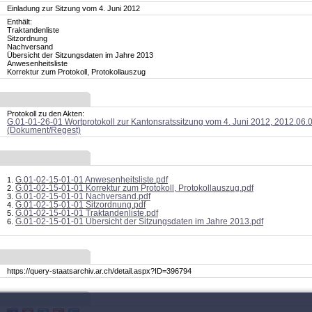
Einladung zur Sitzung vom 4. Juni 2012
Enthält:
Traktandenliste
Sitzordnung
Nachversand
Übersicht der Sitzungsdaten im Jahre 2013
Anwesenheitsliste
Korrektur zum Protokoll, Protokollauszug
Protokoll zu den Akten:
G.01-01-26-01 Wortprotokoll zur Kantonsratssitzung vom 4. Juni 2012, 2012.06.
(Dokument/Regest)
G.01-02-15-01-01 Anwesenheitsliste.pdf
G.01-02-15-01-01 Korrektur zum Protokoll, Protokollauszug.pdf
G.01-02-15-01-01 Nachversand.pdf
G.01-02-15-01-01 Sitzordnung.pdf
G.01-02-15-01-01 Traktandenliste.pdf
G.01-02-15-01-01 Übersicht der Sitzungsdaten im Jahre 2013.pdf
https://query-staatsarchiv.ar.ch/detail.aspx?ID=396794