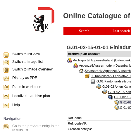
Online Catalogue of
Search
Last search 
G.01-02-15-01-01 Einladun
Switch to list view
Archive plan context
Archivportal Appenzellerland (Datenbank
Switch to image list
Appenzell Ausserrhoden (Datenbank
Switch to image overview
Staatsarchiv Appenzell Ausserrh
G. Kantonsrat / Legislative, 
Display as PDF
G.01 Kantonsratssitzun
Place in workbook
G.01-02 Akten Kanto
G.01-02-15 Kant
Localize in archive plan
G.01-02-15-
G.01-02
Help
G.01-02
Ref. code:
Navigation
Ref. code AP:
Go to the previous entry in the
Creation date(s):
results list