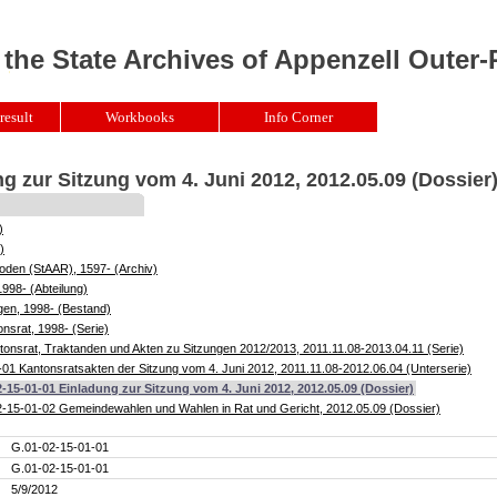
 the State Archives of Appenzell Outer
result
Workbooks
Info Corner
g zur Sitzung vom 4. Juni 2012, 2012.05.09 (Dossier
)
)
oden (StAAR), 1597- (Archiv)
1998- (Abteilung)
gen, 1998- (Bestand)
nsrat, 1998- (Serie)
onsrat, Traktanden und Akten zu Sitzungen 2012/2013, 2011.11.08-2013.04.11 (Serie)
01 Kantonsratsakten der Sitzung vom 4. Juni 2012, 2011.11.08-2012.06.04 (Unterserie)
-15-01-01 Einladung zur Sitzung vom 4. Juni 2012, 2012.05.09 (Dossier)
-15-01-02 Gemeindewahlen und Wahlen in Rat und Gericht, 2012.05.09 (Dossier)
G.01-02-15-01-01
G.01-02-15-01-01
5/9/2012