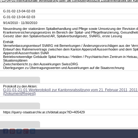
-13-04-03 Interkantonale Vereinbarung über die computergestützte Zusammenarbeit der Kanton
G.01-02-13-04-02-03
G.01-02-13-04-02-03
9/14/2010 - 11/30/2010
Neuordnung der stationären Spitalbehandlung und Pflege sowie Umsetzung der Revision 
Krankenversicherungsgesetzes im Bereich der Spital- und Pflegefinanzierung, Gesundhei
Gesetz über den Spitalverbund AR, Spitalverbundgesetz, SVARG, erste Lesung
Enthält:
Vernehmlassungsentwurf SVARG mit Bemerkungen / Änderungsvorschlägen aus der Ver
Entwurf des Rahmenvertrags zwischen dem Kanton Appenzell Ausserrhoden und dem Spi
Appenzell Ausserrhoden SVAR
Betriebsnotwendige Gebäude Spital Herisau / Heiden / Psychiatrischen Zentrum in Heisau,
Situationsplänen
Zwischenbericht zu den Auswirkungen SwissDRG
Überlegungen zu Übertragungswerten und Auswirkungen auf die Staatsrechnung
Protokoll zu den Akten:
G.01-01-21-01 Wortprotokoll zur Kantonsratssitzung vom 21. Februar 2011, 2011
(Dokument/Regest)
https://query-staatsarchiv.ar.ch/detail.aspx?ID=405429