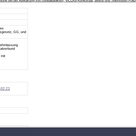
e bei der Aufklärung von Gewaltdelikten, ViCLAS-Konkordat, Beitritt und Teilrevision Poli
des
tsgesetz, GG, und
nehmlassung
talverbund
 mit
.02.21