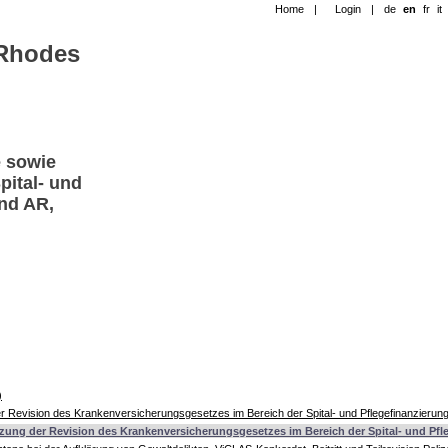
Home
|
Login
|
de
en
fr
it
-Rhodes
e sowie
ital- und
nd AR,
)
 Revision des Krankenversicherungsgesetzes im Bereich der Spital- und Pflegefinanzierun
ung der Revision des Krankenversicherungsgesetzes im Bereich der Spital- und Pfl