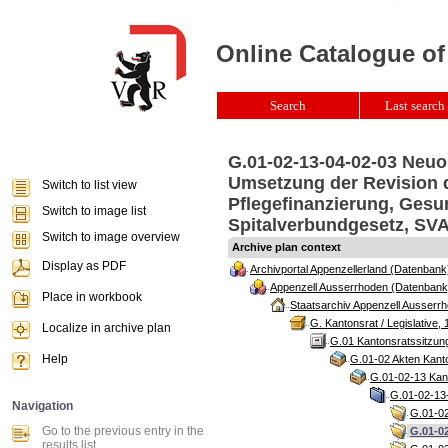
Online Catalogue of
Search
Last search 
G.01-02-13-04-02-03 Neuo
Umsetzung der Revision d
Switch to list view
Pflegefinanzierung, Gesu
Switch to image list
Spitalverbundgesetz, SVA
Switch to image overview
Archive plan context
Display as PDF
Archivportal Appenzellerland (Datenbank
Appenzell Ausserrhoden (Datenbank
Place in workbook
Staatsarchiv Appenzell Ausserrh
G. Kantonsrat / Legislative, 
Localize in archive plan
G.01 Kantonsratssitzun
Help
G.01-02 Akten Kanto
G.01-02-13 Kant
G.01-02-13-
Navigation
G.01-02
Go to the previous entry in the
G.01-0
results list