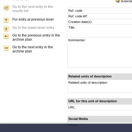
G.01-02
Go to the next entry in the
results list
Ref. code:
Ref. code AP:
For entry at previous level
Creation date(s):
Go to the lower-level entry
Title:
Go to the previous entry in the
archive plan
Kommentar:
Go to the next entry in the
archive plan
Related units of description
Related units of description:
URL for this unit of description
URL:
Social Media
Share