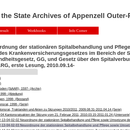
 the State Archives of Appenzell Outer
result
Workbooks
Info Corner
rdnung der stationären Spitalbehandlung und Pfleg
es Krankenversicherungsgesetzes im Bereich der Sp
ndheitsgesetz, GG, und Gesetz über den Spitalverbu
RG, erste Lesung, 2010.09.14-
)
)
oden (StAAR), 1597- (Archiv)
1998- (Abteilung)
gen, 1998- (Bestand)
nsrat, 1998- (Serie)
onsrat, Traktanden und Akten zu Sitzungen 2010/2011, 2009.08.31-2011.04.14 (Serie)
04 Kantonsratsakten der Sitzung vom 21. Februar 2011, 2010.03.15-2011.01.24 (Unterserie
-13-04-02-02 Neuordnung der stationären Spitalbehandlung und Pflege sowie Umsetzung der
2-13-04-02-03 Neuordnung der stationären Spitalbehandlung und Pflege sowie Umsetz