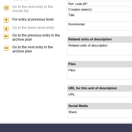
Ref. code AP:
Go to the next entry in the
Creation date(s):
results list
Title:
For entry at previous level
Kommentar:
Go to the lower-level entry
Go to the previous entry in the
archive plan
Related units of description
Related units of description:
Go to the next entry in the
archive plan
Files
Files:
URL for this unit of description
URL:
Social Media
Share