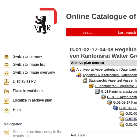
Online Catalogue of
Search
Last search 
G.01-02-17-04-08 Regelun
von Kantonsrat Walter Gr
Switch to list view
Archive plan context
Switch to image list
Archivportal Appenzellerland (Datenbank
Switch to image overview
Appenzell Ausserrhoden (Datenbank
Staatsarchiv Appenzell Ausserrh
Display as PDF
G. Kantonsrat / Legislative, 
Place in workbook
G.01 Kantonsratssitzun
G.01-02 Akten Kanto
Localize in archive plan
G.01-02-17 Kant
G.01-02-17-
Help
G.01-02
G.01-0
Navigation
G.01-02
Go to the previous entry in the
Ref. code:
results list