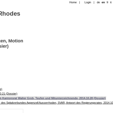
Home
|
Login
|
de
en
fr
it
-Rhodes
gen, Motion
ier)
e)
0.21 (Dossier)
 Kantonsrat Walter Grob, Teufen und Mitunterzeichnende, 2014.10.28 (Dossier)
es des Spitalverbundes Appenzell Ausserrhoden, SVAR, Antwort des Regierungsrates, 2014.10