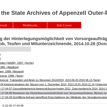
 the State Archives of Appenzell Outer
result
Workbooks
Info Corner
g der Hinterlegungsmöglichkeit von Vorsorgeaufträ
ob, Teufen und Mitunterzeichnende, 2014.10.28 (Doss
)
)
oden (StAAR), 1597- (Archiv)
1998- (Abteilung)
gen, 1998- (Bestand)
nsrat, 1998- (Serie)
onsrat, Traktanden und Akten zu Sitzungen 2014/2015, 2013.06.20-2015.06.13 (Serie)
04 Kantonsratsakten der Sitzung vom 1. Dezember 2014, 2013.10.01-2014.11.14 (Unterseri
-17-04-07 Gesundheitsbericht Appenzell Ausserrhoden 2012, Zwischenbericht 2014, 2014.1
2-17-04-08 Regelung der Hinterlegungsmöglichkeit von Vorsorgeaufträgen, Motion von
-17-04-09 Schriftliche Anfrage betreffend Entschädigung der Mitglieder des Verwaltungsrat
G.01-02-17-04-08