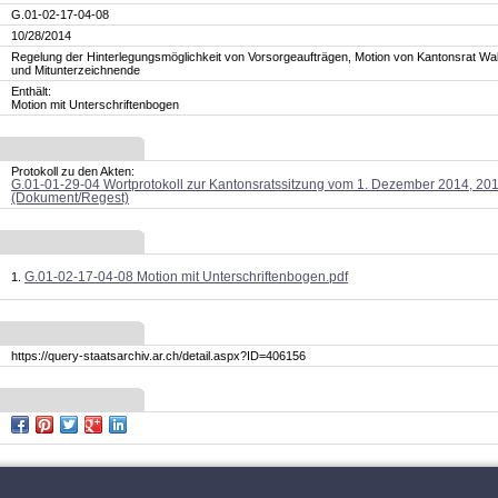
G.01-02-17-04-08
10/28/2014
Regelung der Hinterlegungsmöglichkeit von Vorsorgeaufträgen, Motion von Kantonsrat Wal
und Mitunterzeichnende
Enthält:
Motion mit Unterschriftenbogen
Protokoll zu den Akten:
G.01-01-29-04 Wortprotokoll zur Kantonsratssitzung vom 1. Dezember 2014, 20
(Dokument/Regest)
G.01-02-17-04-08 Motion mit Unterschriftenbogen.pdf
https://query-staatsarchiv.ar.ch/detail.aspx?ID=406156